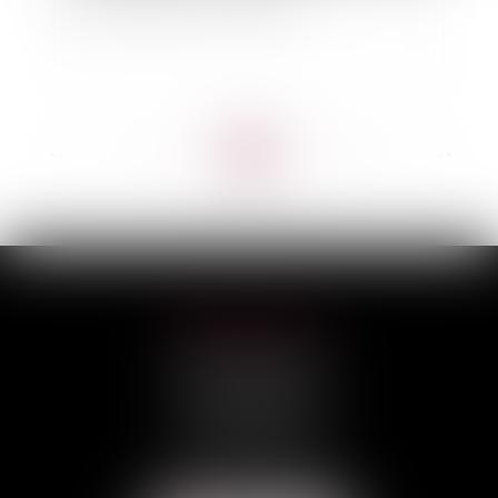
<<
<
...
15
16
17
18
19
20
21
...
>
>>
HILAIRE AVOCATS
CABINET PRINCIPAL
3, rue Darquier
31000 TOULOUSE
Tél :
05 67 11 17 75
Port :
06 68 76 02 98