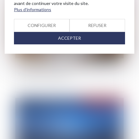
Publié le :
16/05/2025
avant de continuer votre visite du site.
Plus d'informations
CONFIGURER
REFUSER
ACCEPTER
Sous-traitance : pas de nullité sans manquement
préalable aux garanties
Publié le :
13/05/2025