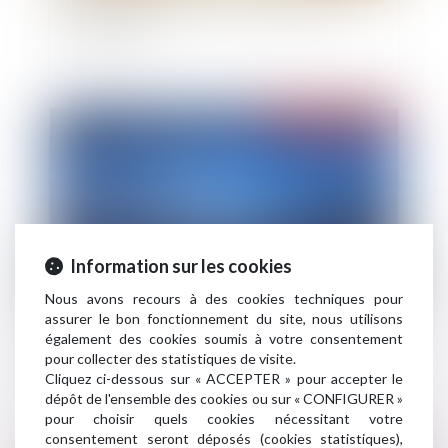
Pas de diminution de loyer sans absence de
contrepartie !
Publié le :
20/05/2025
Information sur les cookies
Nous avons recours à des cookies techniques pour
assurer le bon fonctionnement du site, nous utilisons
La montée des eaux en Outre-mer : un
également des cookies soumis à votre consentement
phénomène inéluctable face auquel il faut
pour collecter des statistiques de visite.
s'adapter
Cliquez ci-dessous sur « ACCEPTER » pour accepter le
dépôt de l'ensemble des cookies ou sur « CONFIGURER »
pour choisir quels cookies nécessitant votre
consentement seront déposés (cookies statistiques),