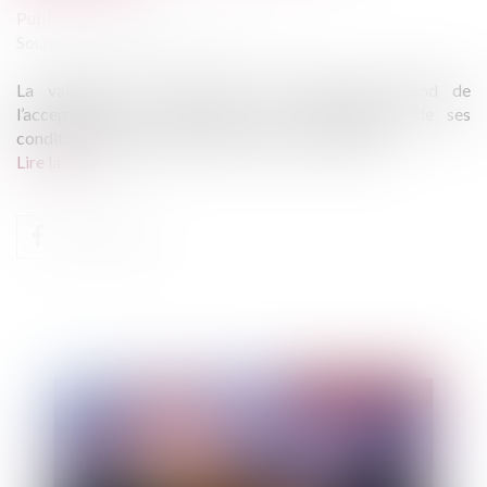
Publié le :
16/05/2025
Source :
www.lemag-juridique.com
La validité d’un contrat de sous-traitance dépend de
l’acceptation du sous-traitant et de l’agrément de ses
conditions de paiement par le maître de l’ouvrage...
Lire la suite
Publié le :
20/05/2025