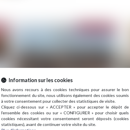
2024
Publié le :
24/09/2024
Information sur les cookies
Inondations, sécheresses… pourquoi les tarifs
Ré
Nous avons recours à des cookies techniques pour assurer le bon
fonctionnement du site, nous utilisons également des cookies soumis
s
des assurances vont flamber
es
à votre consentement pour collecter des statistiques de visite.
Cliquez ci-dessous sur « ACCEPTER » pour accepter le dépôt de
l'ensemble des cookies ou sur « CONFIGURER » pour choisir quels
cookies nécessitant votre consentement seront déposés (cookies
2024
Publié le :
17/09/2024
statistiques), avant de continuer votre visite du site.