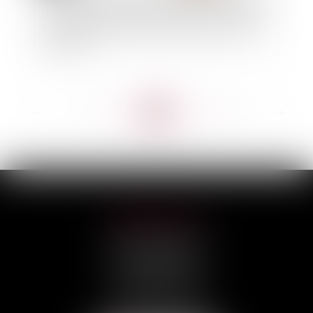
par l’assureur DO nécessite d’inclure les frais de
souscription d’une police DO pour les travaux
de reprise
<<
<
...
110
111
112
113
114
115
116
...
>
>>
HILAIRE AVOCATS
CABINET PRINCIPAL
3, rue Darquier
31000 TOULOUSE
Tél :
05 67 11 17 75
Port :
06 68 76 02 98