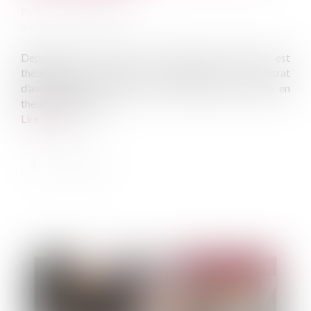
Publié le :
09/03/2021
Source :
www.capital.fr
Depuis le vote de la loi Pacte en 2019, il est
théoriquement possible de transférer son contrat
d’assurance vie au sein d’un même assureur. Mais en
théorie seulement...
Lire la suite
Publié le :
16/03/2021