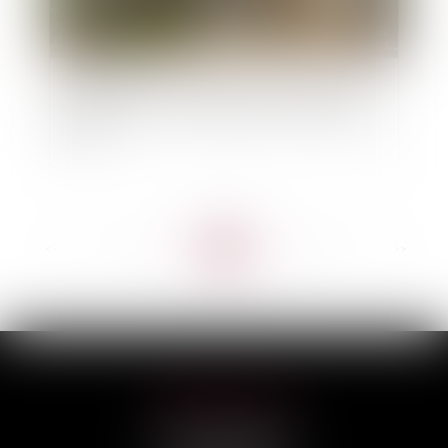
Réalisation des travaux par l’intermédiaire du
gérant de la SCI : présomption de connaissance
du vice
<<
<
...
55
56
57
58
59
60
61
...
>
>>
HILAIRE AVOCATS
CABINET PRINCIPAL