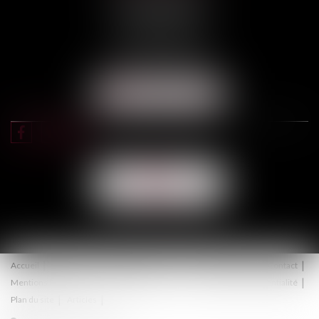
3, rue Darquier
31000 TOULOUSE
Tél :
05 67 11 17 75
Port :
06 68 76 02 98
NOUS LOCALISER
NOUS
CONTACTER
Accueil
Équipe
Expertises
Actus
Honoraires
Contact
Mentions légales
Politique de cookies
Politique de confidentialité
Plan du site
Articles