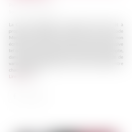
Publié le :
08/11/2023
Source :
www.eurojuris.fr
La Cour de cassation a de nouveau rendu un arrêt à
propos des dispositions de l’article L 112-1 du Code
Monétaire et Financier qui dispose qu’est réputée non
écrite toute clause d’un contrat à exécution successive
tel que le bail commercial prévoyant la prise en compte,
dans l’entier déroulement du contrat, d’une période de
variation indiciaire supérieure à la durée s’écoulant entre
chaque révision...
Lire la suite