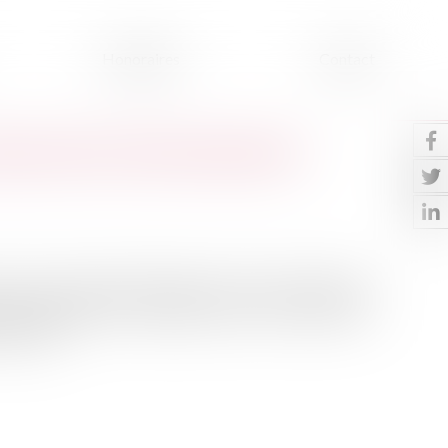
Honoraires
Contact
que couvre votre assurance
a France comptait 44,4 millions de contrats multirisque
vous en possédiez un. Cependant, savez-vous vraiment ce
aturelle...