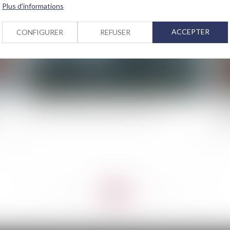
Plus d'informations
ACCEPTER
CONFIGURER
REFUSER
Tempête et orages violents en France
La 
pr
<<
<
...
60
61
62
63
64
65
66
...
>
>>