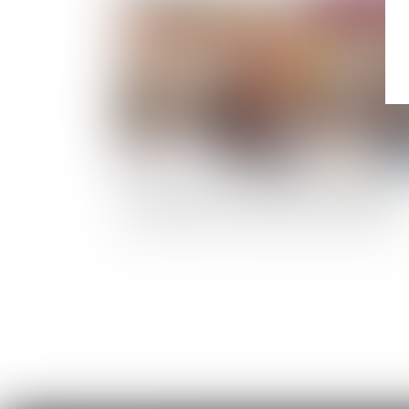
Caractère réel du règlement du groupement
d’habitations et de son plan de composition