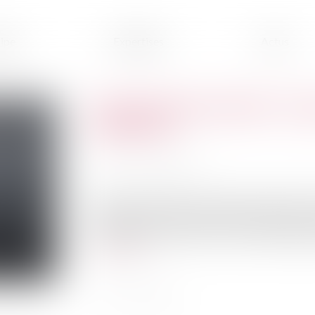
ipe
Expertises
Actus
Catastrophe naturelle : Ce 
habitation
Publié le :
05/09/2023
Source :
www.lepoint.fr
Selon une étude de France Assureurs,en 2021, l
habitation. Il y a donc de fortes chances que 
que sa couverture inclut en cas de catastrophe n
Lire la suite