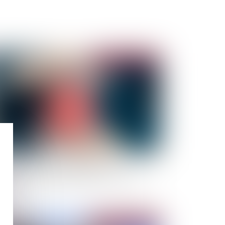
Publié le :
29/08/2023
surance de responsabilité civile de
architecte : un plafond unique pour un même
istre
Publié le :
23/08/2023