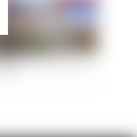
loi Lagleize: une révolution pour l'accès à la
opriété ?