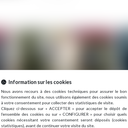
2023
Publié le :
30/08/2023
Information sur les cookies
Nous avons recours à des cookies techniques pour assurer le bon
Inefficacité de l’action directe en paiement
As
fonctionnement du site, nous utilisons également des cookies soumis
exercé par le sous-traitant en cas de mise en
l'
à votre consentement pour collecter des statistiques de visite.
demeure postérieur à la liquidation judiciaire
sin
Cliquez ci-dessous sur « ACCEPTER » pour accepter le dépôt de
l'ensemble des cookies ou sur « CONFIGURER » pour choisir quels
cookies nécessitant votre consentement seront déposés (cookies
statistiques), avant de continuer votre visite du site.
2023
Publié le :
29/08/2023