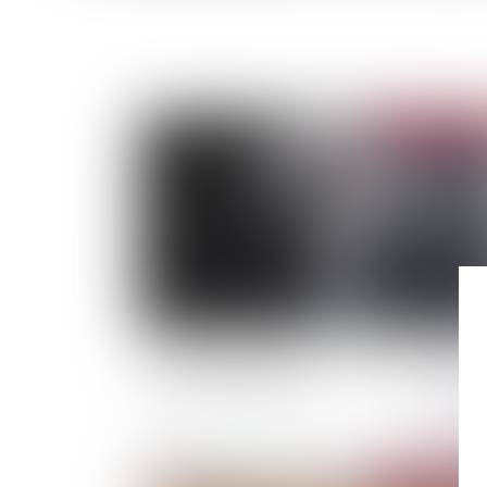
Publié le :
05/09/
Catastrophe naturelle : Ce que couvre votre
assurance habitation
Publié le :
29/08/