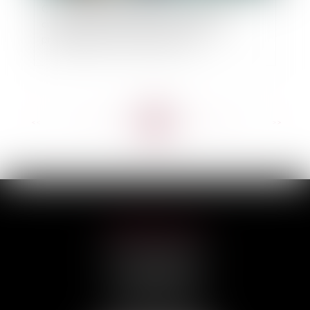
Construction et logement : les permis de
construire délivrés entre 2021 et 2024
prolongés par un nouveau décret
<<
<
...
13
14
15
16
17
18
19
...
>
>>
HILAIRE AVOCATS
CABINET PRINCIPAL
3, rue Darquier
31000 TOULOUSE
Tél :
05 67 11 17 75