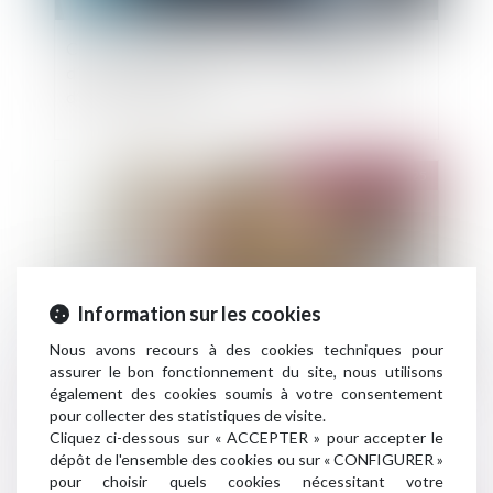
Covid-19 et perte d’activité : l’interdiction
d’accès n’implique pas une impossibilité totale
d’accès aux locaux !
Publié le :
10/06/2025
Information sur les cookies
Nous avons recours à des cookies techniques pour
assurer le bon fonctionnement du site, nous utilisons
également des cookies soumis à votre consentement
Prêts à taux zéro : des précisions pour les
pour collecter des statistiques de visite.
nouveaux
Cliquez ci-dessous sur « ACCEPTER » pour accepter le
dépôt de l'ensemble des cookies ou sur « CONFIGURER »
pour choisir quels cookies nécessitant votre