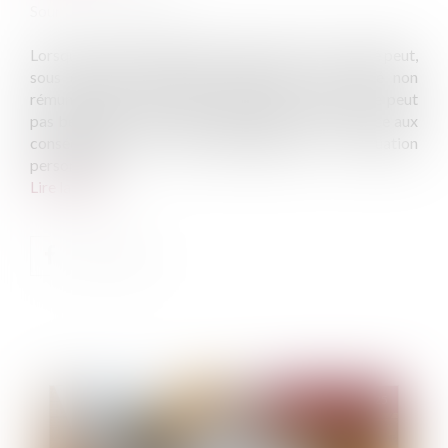
Source :
www.qiiro.eu
Lorsqu’une catastrophe naturelle survient, un salarié peut,
sous certaines conditions, bénéficier d’un congé non
rémunéré pour aider les victimes. Par contre, il ne peut
pas bénéficier d’un congé spécifique pour faire face aux
conséquences de cette catastrophe sur sa situation
personnelle...
Lire la suite
Publié le :
13/06/2025