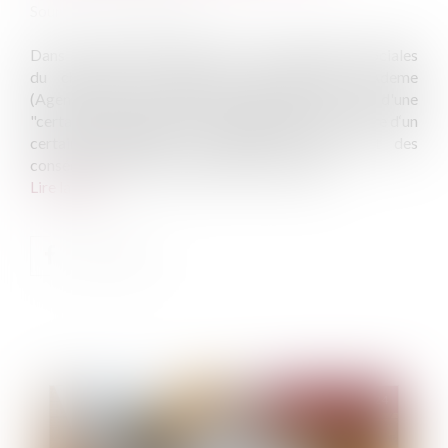
Source :
www.vie-publique.fr
Dans son 25e baromètre "Les représentations sociales
du changement climatique des Français", l'Ademe
(Agence de la transition écologique) fait état d'une
"certaine stagnation de la sensibilité du public, voire d‘un
certain scepticisme" à l'égard des causes et des
conséquences du réchauffement climatique...
Lire la suite
Publié le :
04/12/2024