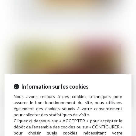
Promesse unilatérale de vente : un engagement
irrévocable renforcé par la Cour de cassation
Publié le :
03/12/2024
Information sur les cookies
Nous avons recours à des cookies techniques pour
assurer le bon fonctionnement du site, nous utilisons
également des cookies soumis à votre consentement
Contrat d’assurance automobile : exclusion de
pour collecter des statistiques de visite.
garantie et primauté du droit européen
Cliquez ci-dessous sur « ACCEPTER » pour accepter le
dépôt de l'ensemble des cookies ou sur « CONFIGURER »
pour choisir quels cookies nécessitant votre