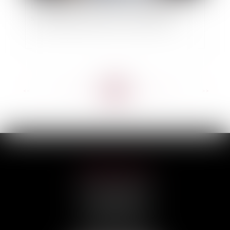
L'obligation de l'architecte face au déficit de
surface précisée par la Cour de cassation
<<
<
...
27
28
29
30
31
32
33
...
>
>>
HILAIRE AVOCATS
CABINET PRINCIPAL
3, rue Darquier
31000 TOULOUSE
Tél :
05 67 11 17 75