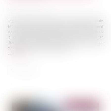
Publié le :
24/04/2024
Source :
edito.seloger.com
La garantie de bon fonctionnement, ou garantie biennale,
est un dispositif d’assurance qui concerne les biens
immobiliers neufs. Son déclenchement s’opère à partir de
la date de réception des travaux entre le maître
d’ouvrage et ses entreprises (et non à la date de livraison
du logement au nouveau propriétaire)...
Lire la suite
Publié le :
24/04/2024