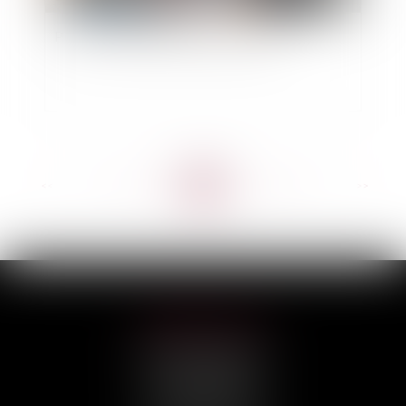
PTZ : les nouvelles dispositions 2024
<<
<
...
43
44
45
46
47
48
49
...
>
>>
HILAIRE AVOCATS
CABINET PRINCIPAL
3, rue Darquier
31000 TOULOUSE