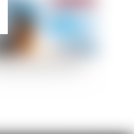
régime de la Vefa s’impose si les travaux du
ndeur sont inachevés au jour de la vente