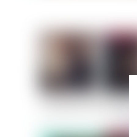
Publié le :
28/03/
L’expert désigné par l'assureur peut engager s
responsabilité envers le maître de l’ouvrage
Publié le :
22/03/