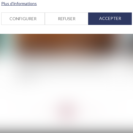
Plus d'informations
ACCEPTER
CONFIGURER
REFUSER
Publication de l'arrêté du 21 Février 2023
Le 
portant reconnaissance de l'état de catastrophe
ve
naturelle
<<
<
...
74
75
76
77
78
79
80
...
>
>>