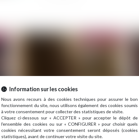
2023
Publié le :
23/03/2023
Information sur les cookies
Nous avons recours à des cookies techniques pour assurer le bon
a
Construction : surélévation des copropriétés et
Tr
fonctionnement du site, nous utilisons également des cookies soumis
dispositions de la loi Climat résilience
res
à votre consentement pour collecter des statistiques de visite.
Cliquez ci-dessous sur « ACCEPTER » pour accepter le dépôt de
l'ensemble des cookies ou sur « CONFIGURER » pour choisir quels
cookies nécessitant votre consentement seront déposés (cookies
statistiques), avant de continuer votre visite du site.
2023
Publié le :
21/03/2023