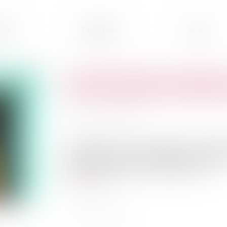
ipe
Expertises
Actus
Covid-19 et loyer commercial
jeu de la garantie à premiè
Publié le :
22/03/2023
Source :
www.efl.fr
Le dispositif de droit dérogatoire neutralis
paiement des loyers commerciaux dus pendant 
oeuvre une garantie à première demande...
Lire la suite