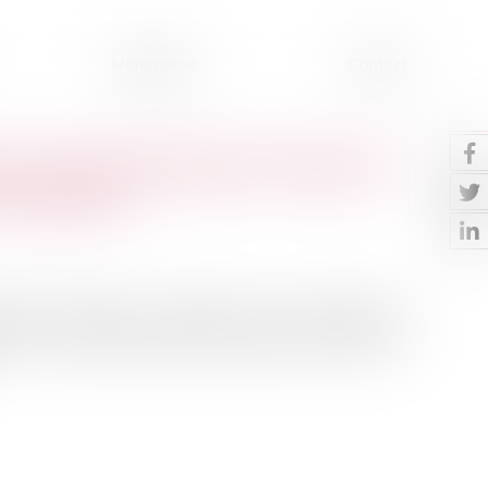
Honoraires
Contact
 : le droit dérogatoire bloque le
re demande
ant les sanctions et les sûretés en cas de défaut de
la crise sanitaire interdit au bailleur de mettre en