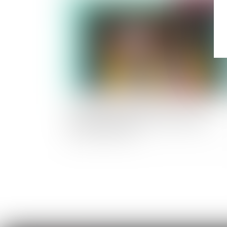
Covid-19 et loyer commercial : le droit
dérogatoire bloque le jeu de la garantie à
première demande