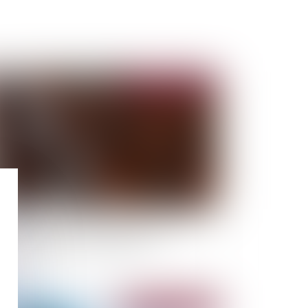
Publié le :
22/03/2023
ouble de jouissance causé par un tiers et
ponsabilité de la SCI bailleresse
Publié le :
15/03/2023