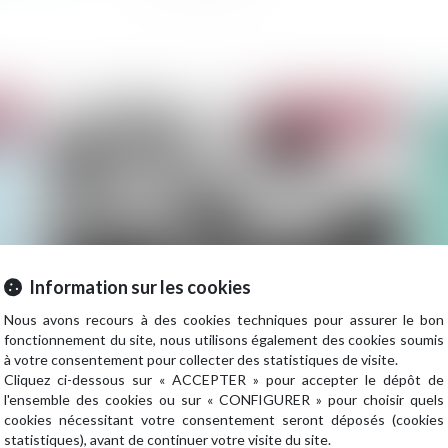
2022
Publié le :
26/07/2022
Information sur les cookies
Nous avons recours à des cookies techniques pour assurer le bon
Reconnaissance de l’état de catastrophe
Les
fonctionnement du site, nous utilisons également des cookies soumis
naturelle pour 10 communes de Gironde
as
à votre consentement pour collecter des statistiques de visite.
Cliquez ci-dessous sur « ACCEPTER » pour accepter le dépôt de
l'ensemble des cookies ou sur « CONFIGURER » pour choisir quels
cookies nécessitant votre consentement seront déposés (cookies
statistiques), avant de continuer votre visite du site.
2022
Publié le :
13/07/2022