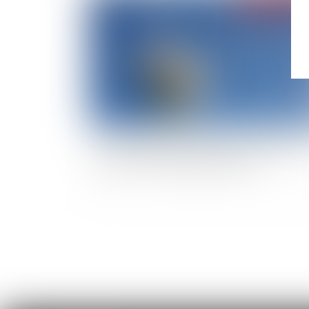
Le Haut conseil pour le climat recommande d
réviser le Plan stratégique national