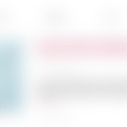
ipe
Expertises
Actus
Covid-19 et loyers commerci
tranche en faveur des baille
Publié le :
26/07/2022
Source :
www.efl.fr
La mesure d'interdiction de recevoir du public 
du local loué, ne constitue pas une inexécutio
peut pas être invoquée au titre de la force maje
Lire la suite