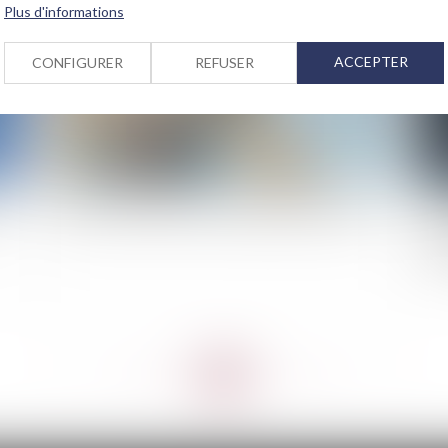
Plus d'informations
ACCEPTER
CONFIGURER
REFUSER
e
Baux commerciaux et état d’urgence sanitaire
As
dis
cli
<<
<
...
87
88
89
90
91
92
93
...
>
>>