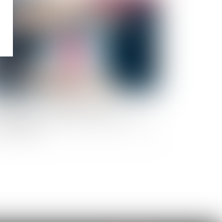
surance-vie : l'ACPR rappelle aux
tributeurs leur devoir de conseil auprès des
ents fragiles