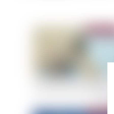
Publié le :
26/07/
Covid-19 et loyers commerciaux : la Cour de
cassation tranche en faveur des bailleurs
Publié le :
19/07/