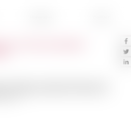
Honoraires
Contact
aux : la Cour de cassation
urs
prise pendant la crise sanitaire n'entraîne pas la perte
n de son obligation de délivrance par le bailleur et ne
ure par le …