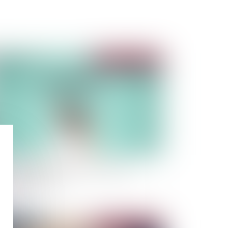
Publié le :
26/07/2022
 12 étapes à suivre en cas de sinistre en
surance habitation
Publié le :
12/07/2022