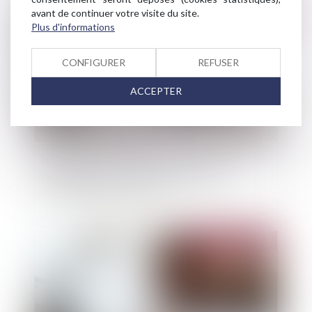
avant de continuer votre visite du site.
Publié le :
02/12/2019
Plus d'informations
CONFIGURER
REFUSER
ACCEPTER
Inondations dans le Sud-Est : les assureurs
déploient des mesures d’urgence pour
accompagner les sinistrés
Publié le :
26/11/2019