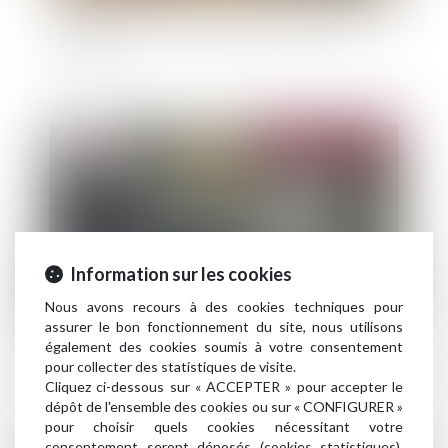
Franchise d'assurance habitation : principe et
montant
Publié le :
02/12/2019
Information sur les cookies
Nous avons recours à des cookies techniques pour
assurer le bon fonctionnement du site, nous utilisons
également des cookies soumis à votre consentement
Défaut d’assurance auto : coût des
pour collecter des statistiques de visite.
indemnisations en 2018
Cliquez ci-dessous sur « ACCEPTER » pour accepter le
dépôt de l'ensemble des cookies ou sur « CONFIGURER »
pour choisir quels cookies nécessitant votre
consentement seront déposés (cookies statistiques),