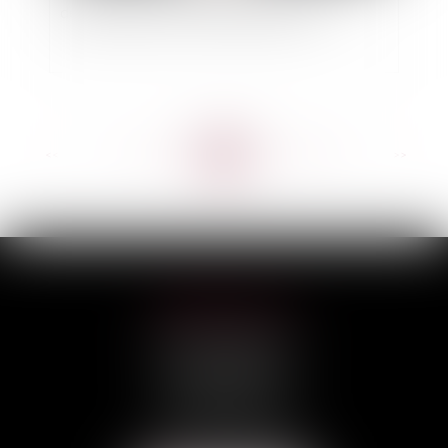
de faire baisser le coût de l'assurance ?
<<
<
...
131
132
133
134
135
136
137
...
>
>>
HILAIRE AVOCATS
CABINET PRINCIPAL
3, rue Darquier
31000 TOULOUSE
Tél :
05 67 11 17 75
Port :
06 68 76 02 98