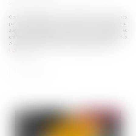
Source :
selectra.info
Combien coûtent donc les accidents de la route causés
par des conducteurs sans assurance ? Cher. Et ce coût
augmente chaque année, comme en témoignent les
chiffres du dernier rapport du Fonds de Garantie des
Assurances obligatoires de Dommages pour 2018...
Lire la suite
Publié le :
17/12/2019