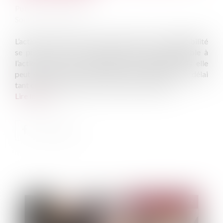
Publié le :
18/01/2022
Source :
www.efl.fr
L’action de la victime contre l’assureur de responsabilité
se prescrit dans le même délai que celui applicable à
l’action contre le responsable du dommage, mais elle
peut être exercée contre l’assureur au-delà de ce délai
tant qu’il reste exposé au recours de son assuré...
Lire la suite
Publié le :
08/02/2022