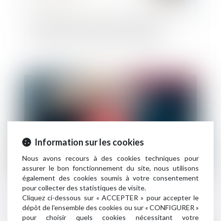
J’ai acheté un bien occupé que j’aimerais
récupérer à la fin du bail. Est ce possible ?
Publié le :
01/02/2022
Information sur les cookies
Nous avons recours à des cookies techniques pour
assurer le bon fonctionnement du site, nous utilisons
également des cookies soumis à votre consentement
Le Sénat s'oppose à la possibilité de changer
pour collecter des statistiques de visite.
d'assurance emprunteur à tout moment
Cliquez ci-dessous sur « ACCEPTER » pour accepter le
dépôt de l'ensemble des cookies ou sur « CONFIGURER »
pour choisir quels cookies nécessitant votre