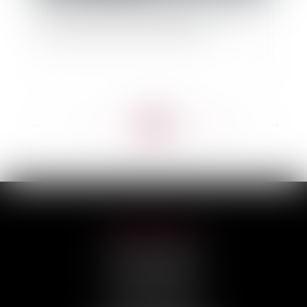
Délais de prescription de l’action de la victime
contre l’assureur de responsabilité
<<
<
...
96
97
98
99
100
101
102
...
>
>>
HILAIRE AVOCATS
CABINET PRINCIPAL
3, rue Darquier
31000 TOULOUSE
Tél :
05 67 11 17 75