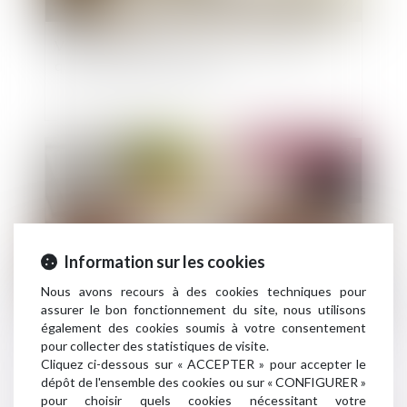
Vente immobilière et droit de rétractation :
quand chaque jour compte
Publié le :
08/01/2025
Information sur les cookies
Nous avons recours à des cookies techniques pour
assurer le bon fonctionnement du site, nous utilisons
également des cookies soumis à votre consentement
Dispositif Girardin industriel : le rôle actif des
pour collecter des statistiques de visite.
intermédiaires en question
Cliquez ci-dessous sur « ACCEPTER » pour accepter le
dépôt de l'ensemble des cookies ou sur « CONFIGURER »
pour choisir quels cookies nécessitant votre