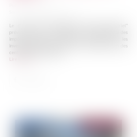
Publié le :
08/01/2025
Source :
www.lemag-juridique.com
Le dispositif de défiscalisation "Girardin industriel"
prévu par l'article 199 undecies B du Code général des
impôts permet une réduction d'impôt pour les
investissements réalisés outre-mer, notamment dans des
centrales photovoltaïques...
Lire la suite
Publié le :
14/01/2025