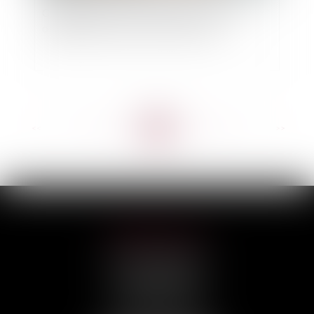
Copropriété et mise en demeure : précision
obligatoire des provisions réclamées
<<
<
...
25
26
27
28
29
30
31
...
>
>>
HILAIRE AVOCATS
CABINET PRINCIPAL
3, rue Darquier
31000 TOULOUSE
Tél :
05 67 11 17 75