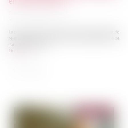
en indemnisation ?
Publié le :
30/07/2024
Source :
www.lemag-juridique.com
La prescription est une fin de non-recevoir permettant de
rejeter une action au motif que le droit d’agir en justice de
son auteur est éteint...
Lire la suite
Publié le :
30/07/2024