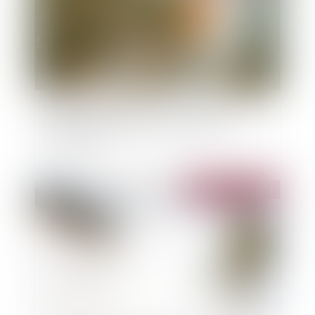
Cumul d’indemnités pour réparer le dommage
causé par l’expropriation à un locataire
commercial
Publié le :
30/07/2024