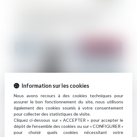
Les modalités de séquestre sont sans effet sur le
point de départ du délai de prescription de
l’action en récupération de l’indemnité
d’immobilisation
Publié le :
30/07/2024
Information sur les cookies
Nous avons recours à des cookies techniques pour
assurer le bon fonctionnement du site, nous utilisons
également des cookies soumis à votre consentement
Dommages causées par des catastrophes
pour collecter des statistiques de visite.
naturelles : quel est le point de départ pour une
Cliquez ci-dessous sur « ACCEPTER » pour accepter le
action en indemnisation ?
dépôt de l'ensemble des cookies ou sur « CONFIGURER »
pour choisir quels cookies nécessitant votre