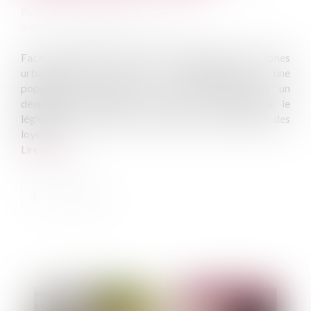
Publié le :
03/09/2025
Source :
www.lemag-juridique.com
Face aux difficultés d’accès au logement dans les zones
urbaines dites « tendues » caractérisées par une
population supérieure à 50 000 habitants et un
déséquilibre marqué entre l’offre et la demande, le
législateur a instauré un mécanisme d’encadrement des
loyers...
Lire la suite
Publié le :
03/09/2025