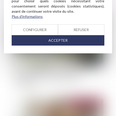
pour choisir quels cookies nécessitant votre
consentement seront déposés (cookies statistiques),
avant de continuer votre visite du site.
Plus d'informations
Publié le :
26/08/2025
CONFIGURER
REFUSER
ACCEPTER
L’Urssaf et le CPSTI aux côtés des
entrepreneurs victimes des incendie et
intempéries
Publié le :
20/08/2025