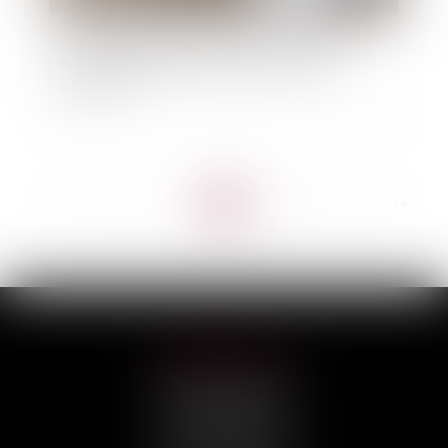
La régularisation postérieure des loyers fait
échec à la résiliation du bail en procédure
collective !
<<
<
...
7
8
9
10
11
12
13
...
>
>>
HILAIRE AVOCATS
CABINET PRINCIPAL
3, rue Darquier
31000 TOULOUSE