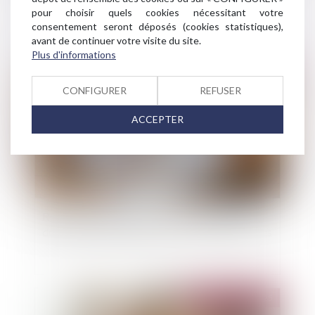
pas une perte de la chose louée !
pour choisir quels cookies nécessitant votre
consentement seront déposés (cookies statistiques),
avant de continuer votre visite du site.
Plus d'informations
Publié le :
23/05/2025
CONFIGURER
REFUSER
ACCEPTER
Rénovation énergétique : l'UFC-Que Choisir
demande un guichet unique pour toutes les aides
Publié le :
21/05/2025