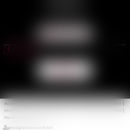
31000 TOULOUSE
Tél :
05 67 11 17 75
Port :
06 68 76 02 98
NOUS LOCALISER
NOUS
CONTACTER
Accueil
Équipe
Expertises
Actus
Honoraires
Contact
Mentions légales
Politique de cookies
Politique de confidentialité
Plan du site
Articles
Septeo Digital & Services © 2019