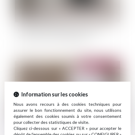
Un soutien de l’Urssaf pour les entreprises
victimes des récentes intempéries
Publié le :
30/05/2025
Information sur les cookies
Nous avons recours à des cookies techniques pour
assurer le bon fonctionnement du site, nous utilisons
également des cookies soumis à votre consentement
pour collecter des statistiques de visite.
Cliquez ci-dessous sur « ACCEPTER » pour accepter le
Les restrictions liées au Covid-19 ne constituent
dépôt de l'ensemble des cookies ou sur « CONFIGURER »