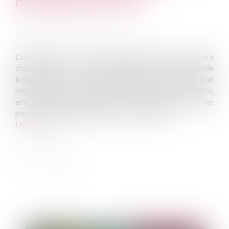
demandes ultérieures
Publié le :
21/05/2025
Source :
www.lemag-juridique.com
L’interruption de la prescription biennale en matière
d’assurance ne se limite pas strictement à la demande
initialement formée : lorsqu’elle tend à l’exécution d’un
même contrat et à l’indemnisation d’un même sinistre,
elle bénéficie également aux demandes ultérieures
portant sur d’autres garanties contractuelles...
Lire la suite