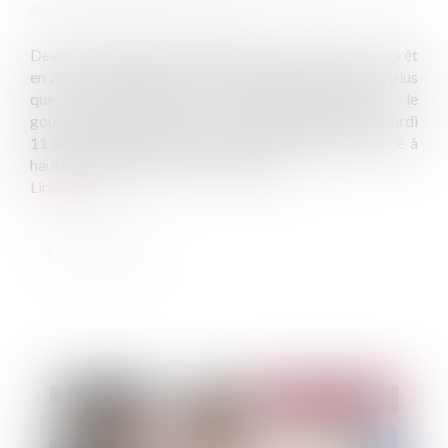
Source :
www.banquedesterritoires.fr
Devant l'ampleur exceptionnelle des incendies de forêt
en 2022 - 72.000 hectares ont été consumés, six fois plus
que la moyenne de ces dernières années -, le
gouvernement a présenté sa "stratégie nationale", mardi
11 avril, à l'approche d'un été d'ores et déjà annoncé à
haut risque, en raison de la sécheresse...
Lire la suite
Publié le :
02/05/2023