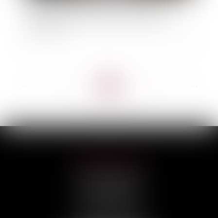
Indemnisation du locataire en liquidation
judiciaire, pour défaut de mise en conformité
des locaux
<<
<
...
71
72
73
74
75
76
77
...
>
>>
HILAIRE AVOCATS
CABINET PRINCIPAL
3, rue Darquier
31000 TOULOUSE
Tél :
05 67 11 17 75