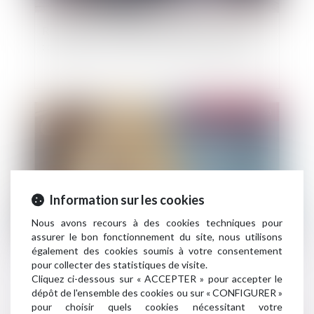
Retraite ou invalidité du locataire commercial
: quel loyer en cas de cession-déspécialisation ?
Publié le :
25/04/2023
Information sur les cookies
Nous avons recours à des cookies techniques pour
assurer le bon fonctionnement du site, nous utilisons
également des cookies soumis à votre consentement
La faute intentionnelle ou dolosive n'est pas
pour collecter des statistiques de visite.
assurable
Cliquez ci-dessous sur « ACCEPTER » pour accepter le
dépôt de l'ensemble des cookies ou sur « CONFIGURER »
pour choisir quels cookies nécessitant votre