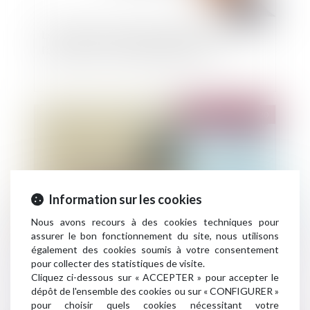
Le financement du patrimoine historique par
l'assurance vie : un enjeu d'actualité
Publié le :
03/11/2020
Information sur les cookies
Nous avons recours à des cookies techniques pour
assurer le bon fonctionnement du site, nous utilisons
également des cookies soumis à votre consentement
Absence d’incidence de l’irrespect du
pour collecter des statistiques de visite.
formalisme commercial sur la validité de la mise
Cliquez ci-dessous sur « ACCEPTER » pour accepter le
dépôt de l'ensemble des cookies ou sur « CONFIGURER »
en demeure de quitter un local commercial
pour choisir quels cookies nécessitant votre