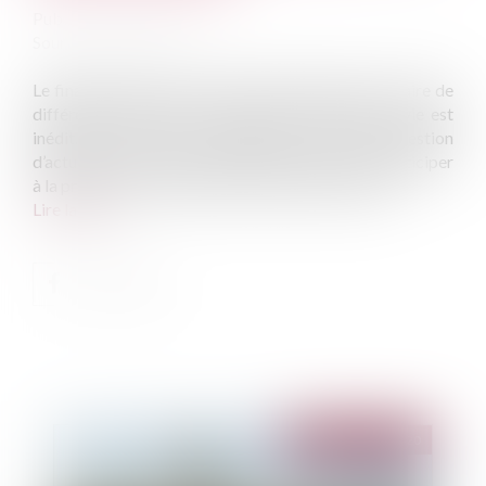
Publié le :
03/11/2020
Source :
www.efl.fr
Le financement du patrimoine historique peut se faire de
différentes manières, y parvenir par l’assurance vie est
inédit. En quoi un tel financement est-il une question
d’actualité ? Comment l’assurance vie peut-elle participer
à la protection du patrimoine historique Français...
Lire la suite
Publié le :
03/11/2020