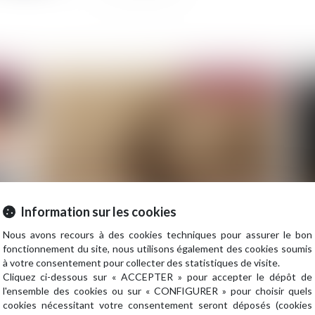
2020
Publié le :
28/04/2020
Information sur les cookies
Sécheresse : bon bilan de recharge des nappes,
Co
Nous avons recours à des cookies techniques pour assurer le bon
mais fort déficit de pluie au printemps
po
fonctionnement du site, nous utilisons également des cookies soumis
à votre consentement pour collecter des statistiques de visite.
d'
Cliquez ci-dessous sur « ACCEPTER » pour accepter le dépôt de
l'ensemble des cookies ou sur « CONFIGURER » pour choisir quels
cookies nécessitant votre consentement seront déposés (cookies
2020
Publié le :
15/04/2020