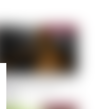
Publié le :
28/04/2020
ronavirus : l'assurance Axa assignée en justice
ur refus d'indemnisation des pertes
exploitation
Publié le :
15/04/2020