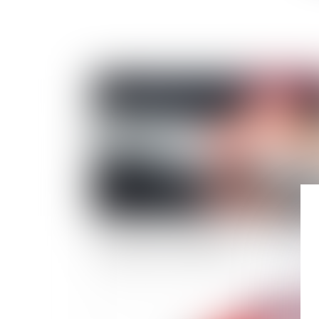
Publié le :
05/05/
Assurances : L'ACPR appelle à une gestion
prudente des fonds propres
Publié le :
21/04/