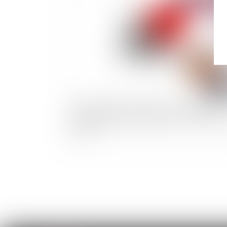
La garantie “perte d'emploi” de l'assurance
crédit immobilier est inutile en cas de chôma
partiel