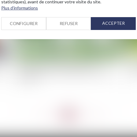
statistiques), avant de continuer votre visite du site.
Plus d'informations
ACCEPTER
CONFIGURER
REFUSER
Des processus encore insuffisamment
Bai
ge
automatisés chez une majorité des assurances
hi
françaises
<<
<
...
125
126
127
128
129
130
131
...
>
>>