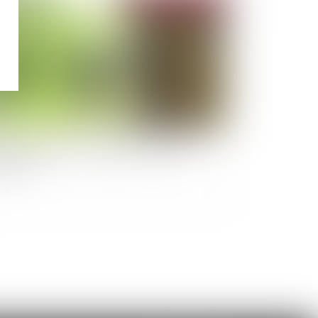
l d’habitation et prorogation de la trêve
vernale