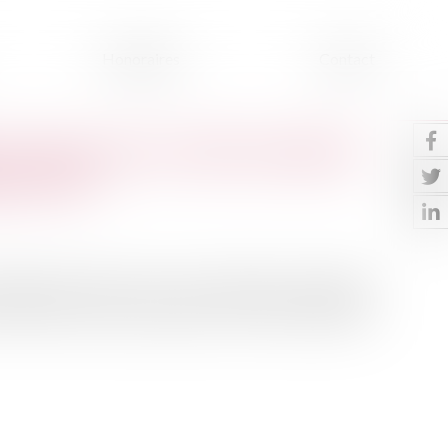
Honoraires
Contact
 de l'assurance crédit immobilier
e partiel
ômage partiel. Parmi eux, des emprunteurs voudraient
s certains contrats d’assurance de crédit immobilier.