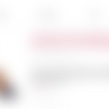
ipe
Expertises
Actus
La garantie “perte d'emploi”
est inutile en cas de chômag
Publié le :
21/04/2020
Source :
www.lavieimmo.com
5,8 millions de salariés français sont en ch
activer la garantie perte d’emploi prévue dan
Mais c’est impossible...
Lire la suite