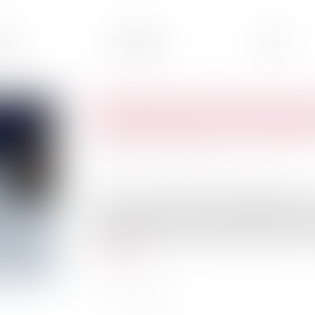
ipe
Expertises
Actus
Des guides-observateurs pou
risque d'avalanche de Mété
Publié le :
11/07/2023
Source :
www.montagnes-magazine.com
Deux ans après une première expérimentation, 
national des guides de montagne (SNGM) et 
observateurs et ainsi améliorer la prévision du 
Lire la suite