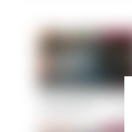
Publié le :
18/07/
L’accessoire d’un ouvrage exclu de l’obligatio
d’assurances obligatoires est-il
automatiquement exclu ?
Publié le :
11/07/