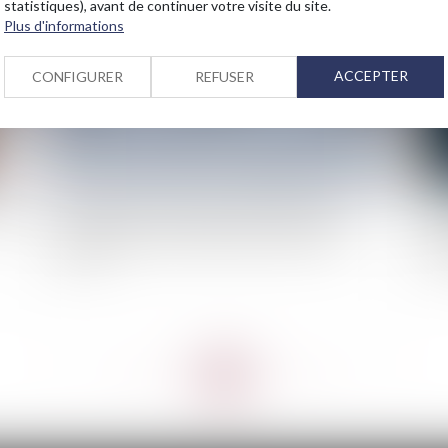
statistiques), avant de continuer votre visite du site.
Plus d'informations
ACCEPTER
CONFIGURER
REFUSER
nds
Des guides-observateurs pour améliorer la
Re
prévision du risque d'avalanche de Météo-
fin
France
int
<<
<
...
64
65
66
67
68
69
70
...
>
>>