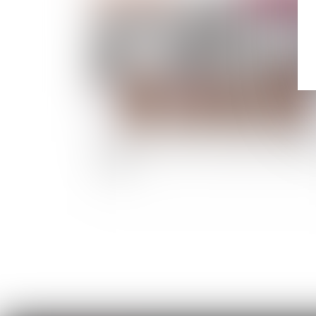
Modification des seuils de définition des gra
risques