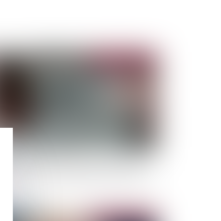
Publié le :
11/07/2023
yers commerciaux impayés et covid-19 : des
ceptions possibles à la période de protection
Publié le :
11/07/2023