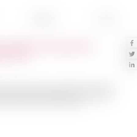
Honoraires
Contact
r améliorer la prévision du
o-France
une nouvelle convention a été signée entre le Syndicat
Météo-France pour développer le réseau des guides-
risque d'avalanche hors domaine skiable...