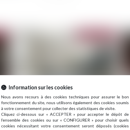
2023
Publié le :
18/07/2023
Information sur les cookies
n
Consignation du loyer : le juge doit rechercher si
Lo
Nous avons recours à des cookies techniques pour assurer le bon
le trouble rend le bien loué impropre à l’usage
ex
fonctionnement du site, nous utilisons également des cookies soumis
à votre consentement pour collecter des statistiques de visite.
auquel il est destiné
Cliquez ci-dessous sur « ACCEPTER » pour accepter le dépôt de
l'ensemble des cookies ou sur « CONFIGURER » pour choisir quels
cookies nécessitant votre consentement seront déposés (cookies
2023
Publié le :
11/07/2023