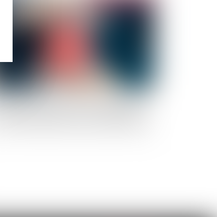
vendication de propriété : une assignation aux
s de faire établir la preuve d’un empiétement
errompt le délai de la prescription acquisitive