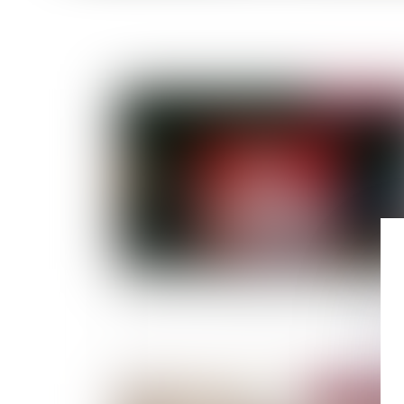
Publié le :
05/07/
Loyers covid : la jurisprudence est réaffirmée 
Publié le :
28/06/