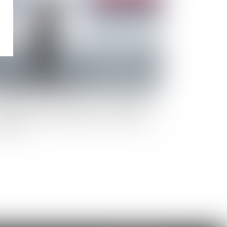
surances : un établissement sur trois épinglé
r la répression des fraudes pour « pratiques
usives »