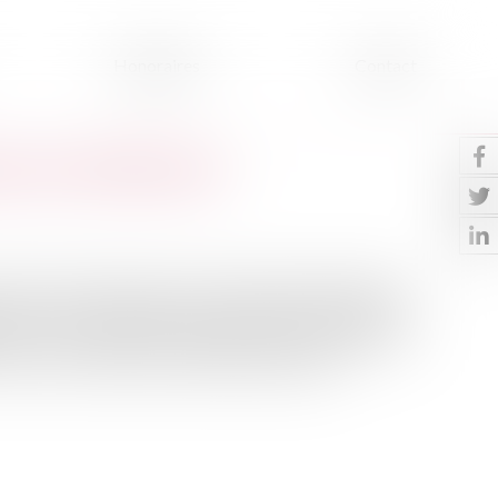
Honoraires
Contact
ce est réaffirmée !
ronavirus, de nombreuses mesures gouvernementales ont
tion de recevoir du public pour de nombreux commerces.
entre ces locataires commerciaux et les bailleurs, les
 dus aux seconds pour la période mentionnée...