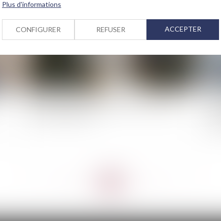
Plus d'informations
ACCEPTER
CONFIGURER
REFUSER
Remise en état de l’immeuble et qualité à agir
As
des copropriétaires
pa
ab
<<
<
...
65
66
67
68
69
70
71
...
>
>>