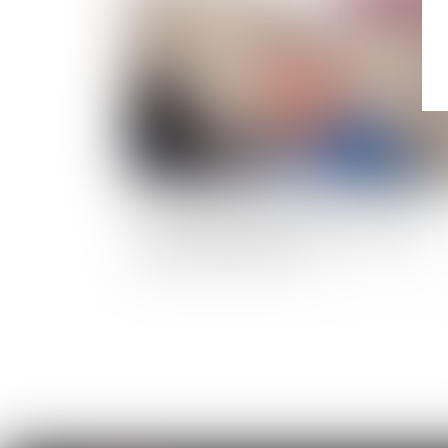
Le silence du maître d’ouvrage ne vaut pas
acceptation expresse et non équivoque de
travaux supplémentaires