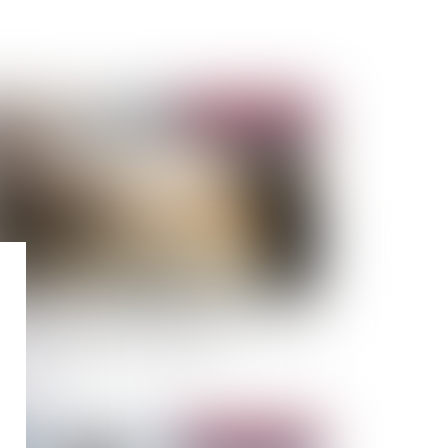
Publié le :
04/07/2023
t savoir sur les canicules marines, véritables
mbes à retardement climatiques
Publié le :
27/06/2023