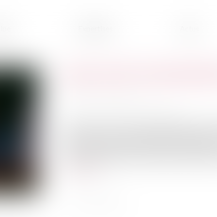
ipe
Expertises
Actus
Loyers covid : la jurispruden
Publié le :
05/07/2023
Source :
www.lemag-juridique.com
Pendant la lutte contre la propagation du co
été prises, parmi lesquelles figure l’interdic
Cette restriction a été source de contentieux 
premiers sollicitant une exonération des loyers
Lire la suite