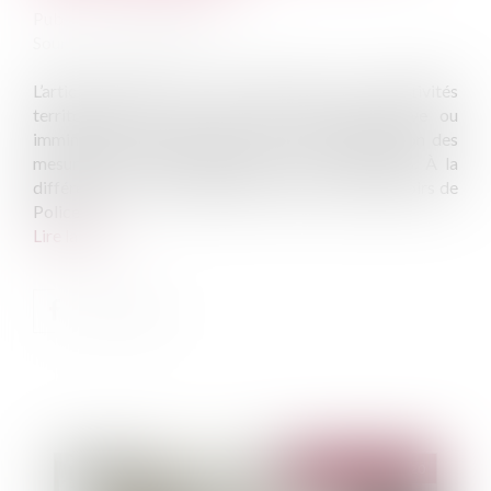
Publié le :
31/03/2020
Source :
edito.seloger.com
L’article L2212-4 du code général des collectivités
territoriales prévoit, qu’en cas de danger grave ou
imminent, que le maire puisse prescrire l’exécution des
mesures de sûreté exigées par les circonstances. À la
différence des cas courants de recours à ses pouvoirs de
Police...
Lire la suite
Publié le :
08/04/2020