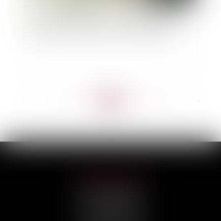
Xynthia : dix ans après la catastrophe, les outils
de vigilance et d'alerte sont-ils à la hauteur ?
<<
<
...
126
127
128
129
130
131
132
...
>
>>
HILAIRE AVOCATS
CABINET PRINCIPAL
3, rue Darquier
31000 TOULOUSE