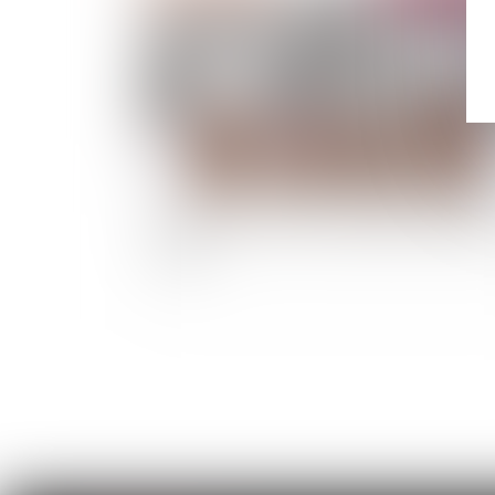
Modification des seuils de définition des gra
risques