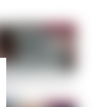
Publié le :
11/07/2023
yers commerciaux impayés et covid-19 : des
ceptions possibles à la période de protection
Publié le :
11/07/2023