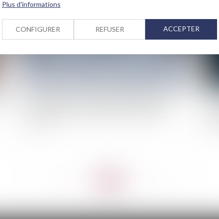
Plus d'informations
ACCEPTER
CONFIGURER
REFUSER
nds
Des guides-observateurs pour améliorer la
Re
prévision du risque d'avalanche de Météo-
fin
France
int
<<
<
...
64
65
66
67
68
69
70
...
>
>>