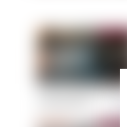
Publié le :
18/07/
L’accessoire d’un ouvrage exclu de l’obligatio
d’assurances obligatoires est-il
automatiquement exclu ?
Publié le :
11/07/