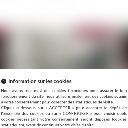
2023
Publié le :
18/07/2023
Information sur les cookies
Nous avons recours à des cookies techniques pour assurer le bon
n
Consignation du loyer : le juge doit rechercher si
Lo
fonctionnement du site, nous utilisons également des cookies soumis
le trouble rend le bien loué impropre à l’usage
ex
à votre consentement pour collecter des statistiques de visite.
auquel il est destiné
Cliquez ci-dessous sur « ACCEPTER » pour accepter le dépôt de
l'ensemble des cookies ou sur « CONFIGURER » pour choisir quels
cookies nécessitant votre consentement seront déposés (cookies
statistiques), avant de continuer votre visite du site.
2023
Publié le :
11/07/2023