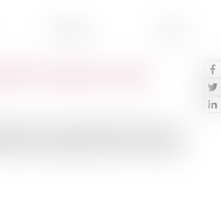
Honoraires
Contact
éfinition des grands risques
enne, le décret n° 2023-466 modifie l’article R. 111-1
finition du seuil des grands risques à un arrêté. Cette
a mise en jour des montants révisés par la Commission