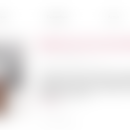
ipe
Expertises
Actus
Modification des seuils de d
Publié le :
11/07/2023
Source :
www.lemag-juridique.com
Conformément à l’avis de la Commission europé
du Code des assurances afin qu’il renvoie la dé
modification a pour objectif de simplifier l
européenne tous les 5 ans...
Lire la suite