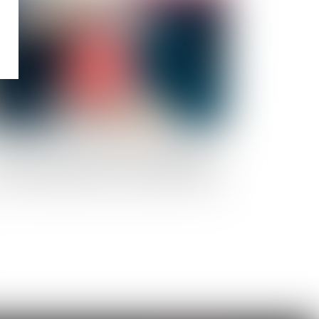
vendication de propriété : une assignation aux
s de faire établir la preuve d’un empiétement
errompt le délai de la prescription acquisitive