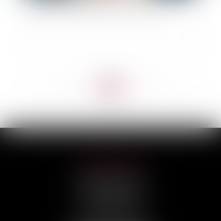
L'assurance obsèques : ce qu'il faut savoir !
<<
<
...
86
87
88
89
90
91
92
...
>
>>
HILAIRE AVOCATS
CABINET PRINCIPAL
3, rue Darquier
31000 TOULOUSE
Tél :
05 67 11 17 75