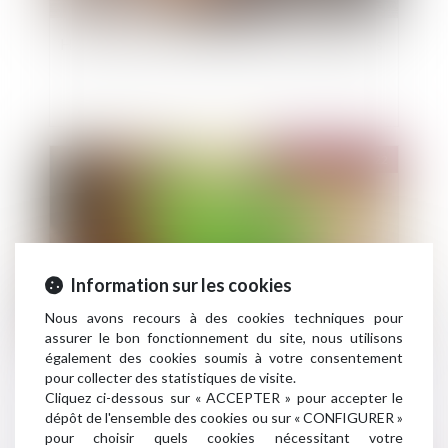
Hausse des loyers limitée pour les propriétaires
Publié le :
09/08/2022
Information sur les cookies
Nous avons recours à des cookies techniques pour
assurer le bon fonctionnement du site, nous utilisons
également des cookies soumis à votre consentement
Entrée en vigueur du recueil des préférences
pour collecter des statistiques de visite.
ESG des clients : place au pragmatisme
Cliquez ci-dessous sur « ACCEPTER » pour accepter le
dépôt de l'ensemble des cookies ou sur « CONFIGURER »
pour choisir quels cookies nécessitant votre