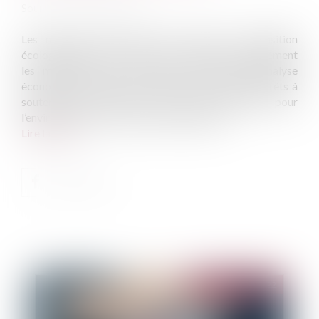
Source :
www.vie-publique.fr
Les mesures prises dans le cadre de la transition
écologique peuvent conduire à changer profondément
les modes de vie. Une étude du Conseil d’analyse
économique (CAE) montre que les Français sont prêts à
soutenir des mesures si elles sont efficaces pour
l’environnement et socialement équitables...
Lire la suite
Publié le :
16/08/2022