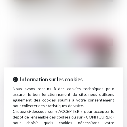
Assurance scolaire : votre assurance habitation
suffit-elle pour protéger votre enfant à l'école ?
Publié le :
09/09/2025
Information sur les cookies
Nous avons recours à des cookies techniques pour
assurer le bon fonctionnement du site, nous utilisons
également des cookies soumis à votre consentement
Mise en demeure d'un bailleur commercial par
pour collecter des statistiques de visite.
arrêté de péril grave et imminent concernant le
Cliquez ci-dessous sur « ACCEPTER » pour accepter le
local loué
dépôt de l'ensemble des cookies ou sur « CONFIGURER »
pour choisir quels cookies nécessitant votre