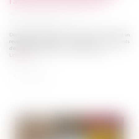
l’article 1792 du Code civil !
Publié le :
05/09/2025
Source :
www.lemag-juridique.com
Depuis quelques années, la Cour de cassation a opéré un
revirement important concernant les éléments
d’équipement installés sur un ouvrage existant...
Lire la suite
Publié le :
12/09/2025