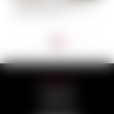
La pompe à chaleur ayant nécessité des travaux
modestes n’est pas un ouvrage au sens de
l’article 1792 du Code civil !
<<
<
...
6
7
8
9
10
11
12
...
>
>>
HILAIRE AVOCATS
CABINET PRINCIPAL
3, rue Darquier
31000 TOULOUSE
Tél :
05 67 11 17 75
Port :
06 68 76 02 98