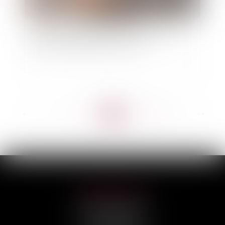
Faute de congé délivré par le bailleur, le bail
verbal est tacitement reconduit
<<
<
...
97
98
99
100
101
102
103
...
>
>>
HILAIRE AVOCATS
CABINET PRINCIPAL
3, rue Darquier