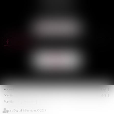
31000 TOULOUSE
Tél :
05 67 11 17 75
Port :
06 68 76 02 98
NOUS LOCALISER
NOUS
CONTACTER
Accueil
Équipe
Expertises
Actus
Honoraires
Contact
Mentions légales
Politique de cookies
Politique de confidentialité
Plan du site
Articles
Septeo Digital & Services © 2019