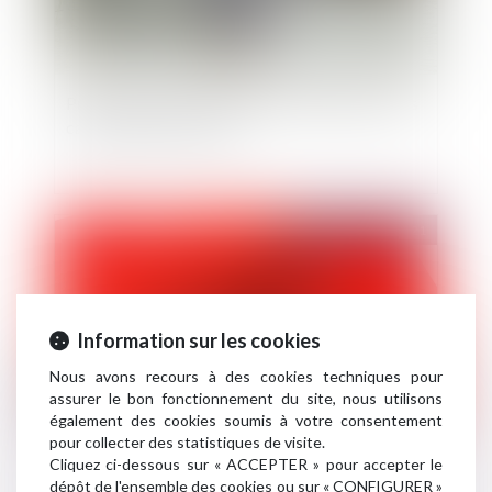
Proposition de loi relative à l'indemnisation des
catastrophes naturelles
Publié le :
28/12/2021
Information sur les cookies
Nous avons recours à des cookies techniques pour
assurer le bon fonctionnement du site, nous utilisons
également des cookies soumis à votre consentement
pour collecter des statistiques de visite.
Assurance : la prescription biennale est
Cliquez ci-dessous sur « ACCEPTER » pour accepter le
dépôt de l'ensemble des cookies ou sur « CONFIGURER »
constitutionnelle