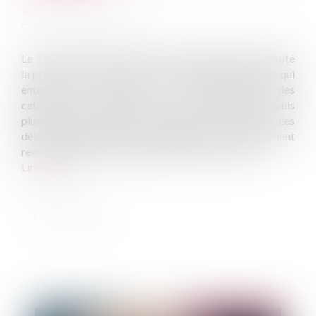
Publié le :
28/12/2021
Source :
www.vie-publique.fr
Le 16 décembre 2021, le Sénat a définitivement adopté
la proposition de loi. Elle vise à mettre fin à l'opacité qui
entoure la procédure de reconnaissance des
catastrophes naturelles, opacité dénoncée depuis
plusieurs années par les élus locaux et les victimes. Les
délais de procédure et d'indemnisation sont également
revus et la prise en charge des sinistrés renforcée.
Lire la suite