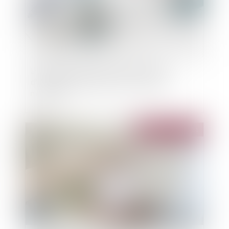
Le Sénat vote pour de nouveaux contrats
d'assurance emprunteur sans "sélection
médicale"
Publié le :
23/11/2021