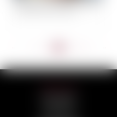
La proposition de loi sur l’assurance emprunteur
revient dans une version remaniée
<<
<
...
98
99
100
101
102
103
104
...
>
>>
HILAIRE AVOCATS
CABINET PRINCIPAL
3, rue Darquier
31000 TOULOUSE
Tél :
05 67 11 17 75