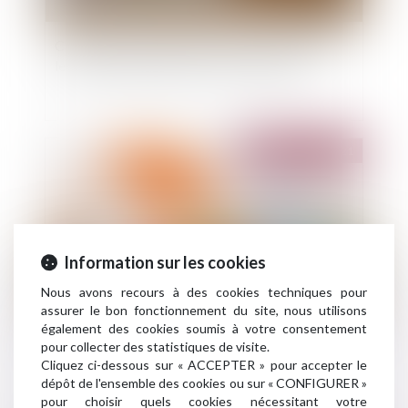
Courtier en assurance et réforme du courtage :
les modalités d'application sont publiées
Publié le :
07/12/2021
Information sur les cookies
Nous avons recours à des cookies techniques pour
assurer le bon fonctionnement du site, nous utilisons
également des cookies soumis à votre consentement
Réforme de l’assurance emprunteur : enfin le
pour collecter des statistiques de visite.
bout du tunnel ?
Cliquez ci-dessous sur « ACCEPTER » pour accepter le
dépôt de l'ensemble des cookies ou sur « CONFIGURER »
pour choisir quels cookies nécessitant votre