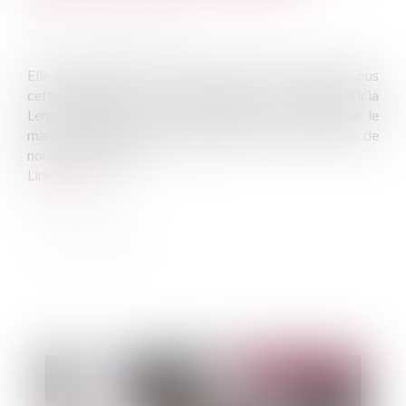
Publié le :
23/11/2021
Source :
www.agefiactifs.com
Elle a maintenant de bonnes chances d’être adoptée sous
cette législature. La proposition de loi de Patricia
Lemoine (Seine-et-Marne ; Agir) visant à libéraliser le
marché de l’assurance emprunteur (2) revient sous de
nouveaux oripeaux...
Lire la suite
Publié le :
15/12/2021