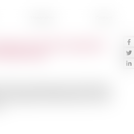
Honoraires
Contact
enforcer les outils de régulation
échelle locale
nd encadrer les meublés de tourisme type AirBnb pour
moins favorable, DPE obligatoire, pouvoirs des maires
la crise du logement dans de nombreux territoires, de la
e...