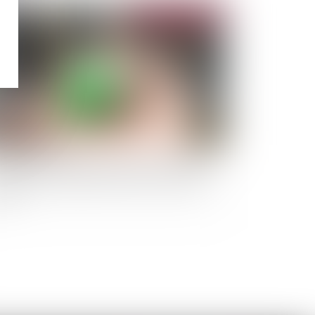
Publié le :
29/05/2024
position de loi visant à renforcer les outils de
gulation des meublés de tourisme à l'échelle
cale