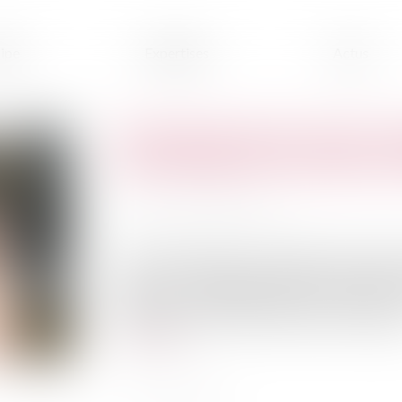
ipe
Expertises
Actus
Proposition de loi visant à r
des meublés de tourisme à l'
Publié le :
29/05/2024
Source :
www.vie-publique.fr
Cette proposition de loi transpartisane ente
favoriser le logement permanent : fiscalité 
renforcés... Il s'agit d'apporter une réponse à 
Bretagne au Sud-Ouest, du littoral à la montagn
Lire la suite