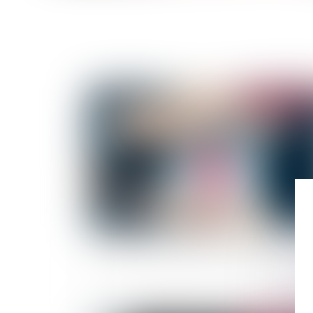
Publié le :
18/06/
Provisions et régime financier du FGAO