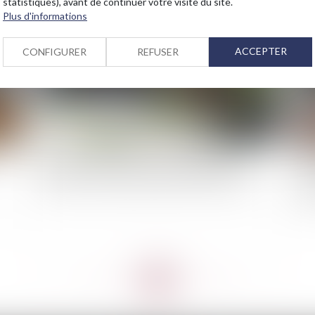
statistiques), avant de continuer votre visite du site.
2024
Publié le :
04/06/2024
Plus d'informations
ACCEPTER
CONFIGURER
REFUSER
Reconnaissance de l'état de catastrophe
Pro
naturelle : nouvelles procédures d'instruction
ré
lo
<<
<
...
40
41
42
43
44
45
46
...
>
>>