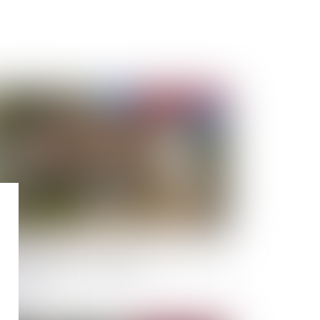
Publié le :
12/06/2024
ns immobiliers : l'obligation d'informer sur le
que de feu de forêt est élargie