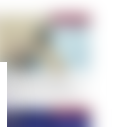
Publié le :
03/11/2020
sence d’incidence de l’irrespect du
rmalisme commercial sur la validité de la mise
 demeure de quitter un local commercial
Publié le :
21/10/2020