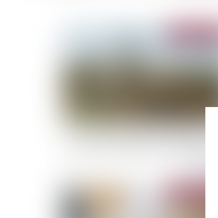
Publié le :
03/11/
La crise climatique menace toujours plus la
santé et la sécurité alimentaire des Africains
Publié le :
28/10/