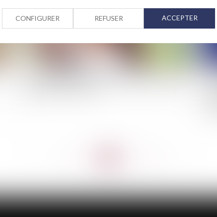
ACCEPTER
CONFIGURER
REFUSER
Tempête Alex : jusqu’au 15 novembre 2020 pour
Un
déclarer les sinistres
aut
loc
dur
do
<<
<
...
116
117
118
119
120
121
122
...
>
>>