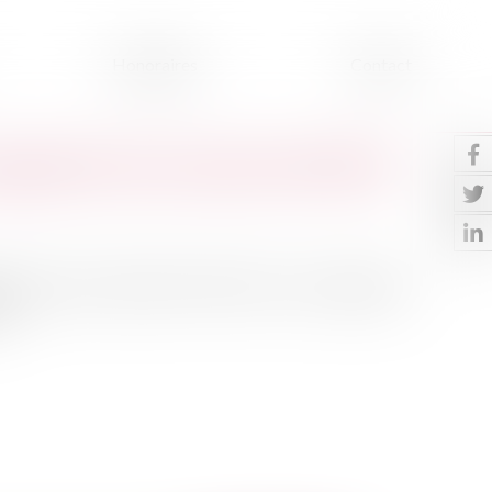
Honoraires
Contact
ugmenter leurs loyers de 0,46 %
ce des loyers s’établit à 130,59. Sur un an, il augmente
...