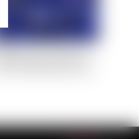
e réglementation nationale soumettant à
orisation la location, de manière répétée, d’un
al destiné à l’habitation pour de courtes
ées à une clientèle de passage qui n’y élit pas
micile est conforme au droit de l’Union