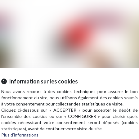
2020
Publié le :
03/11/2020
Information sur les cookies
Le financement du patrimoine historique par
Ab
Nous avons recours à des cookies techniques pour assurer le bon
l'assurance vie : un enjeu d'actualité
fo
fonctionnement du site, nous utilisons également des cookies soumis
en
à votre consentement pour collecter des statistiques de visite.
Cliquez ci-dessous sur « ACCEPTER » pour accepter le dépôt de
l'ensemble des cookies ou sur « CONFIGURER » pour choisir quels
cookies nécessitant votre consentement seront déposés (cookies
2020
Publié le :
27/10/2020
statistiques), avant de continuer votre visite du site.
Plus d'informations