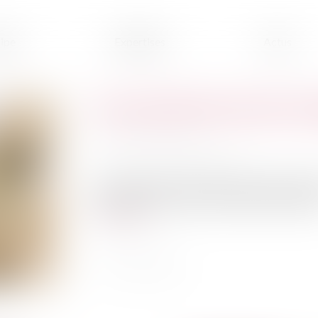
ipe
Expertises
Actus
Les propriétaires peuvent a
Publié le :
28/10/2020
Source :
leparticulier.lefigaro.fr
Au troisième trimestre 2020, l’indice de référen
de 0,46 %, après +0,66 % au trimestre précédent
Lire la suite