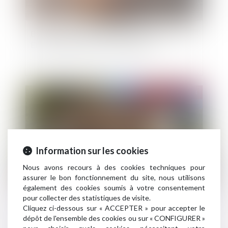
Bail mobilité : comment le projet phare de la loi
Elan a été détourné de son objectif
Publié le :
12/06/2024
Information sur les cookies
Nous avons recours à des cookies techniques pour
assurer le bon fonctionnement du site, nous utilisons
également des cookies soumis à votre consentement
pour collecter des statistiques de visite.
Biens immobiliers : l'obligation d'informer sur le
Cliquez ci-dessous sur « ACCEPTER » pour accepter le
risque de feu de forêt est élargie
dépôt de l'ensemble des cookies ou sur « CONFIGURER »