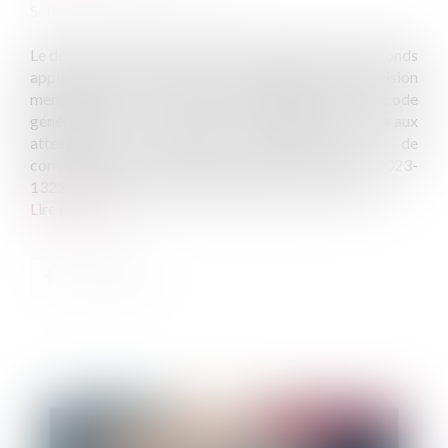
Source :
www.actu-juridique.fr
Le décret n° 2024-523 du 7 juin 2024 définit les plafonds
applicables et les règles de constitution de la provision
mentionnée au I de l’article 39 quinquies G du code
général des impôts en ce qui concerne les risques dus aux
atteintes aux systèmes d’information et de
communication, créée par l’article 4 de la loi n° 2023-
1322 du 29 décembre 2023 de finances pour 2024...
Lire la suite
Publié le :
18/06/2024