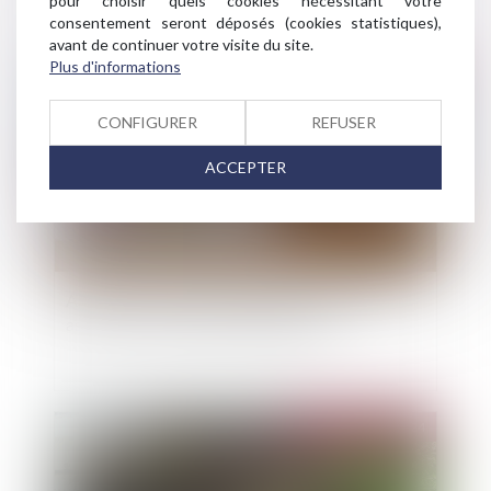
pour choisir quels cookies nécessitant votre
consentement seront déposés (cookies statistiques),
avant de continuer votre visite du site.
Plus d'informations
Publié le :
04/06/2024
CONFIGURER
REFUSER
ACCEPTER
Assurance. Vacances à l’étranger : êtes-vous
assuré avec un véhicule de location ?
Publié le :
04/06/2024