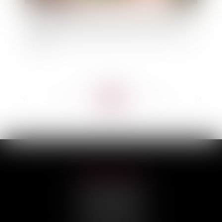
Proposition de loi visant à renforcer les outils de
régulation des meublés de tourisme à l'échelle
locale
<<
<
...
40
41
42
43
44
45
46
...
>
>>
HILAIRE AVOCATS
CABINET PRINCIPAL
3, rue Darquier
31000 TOULOUSE