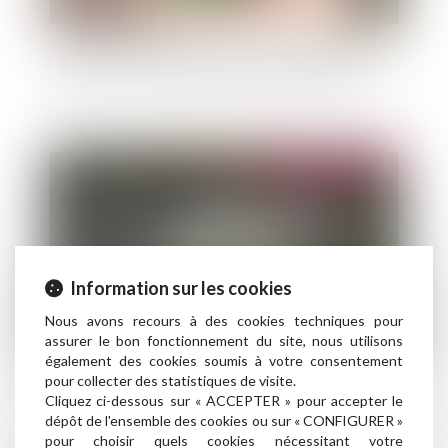
Rappel : le locataire est libéré de l’obligation de
payer le loyer à l’expiration du délai de préavis
Publié le :
01/10/2024
Information sur les cookies
Nous avons recours à des cookies techniques pour
assurer le bon fonctionnement du site, nous utilisons
également des cookies soumis à votre consentement
L’Urssaf vient en aide aux employeurs et
pour collecter des statistiques de visite.
indépendants récemment touchés
Cliquez ci-dessous sur « ACCEPTER » pour accepter le
dépôt de l'ensemble des cookies ou sur « CONFIGURER »
par des intempéries
pour choisir quels cookies nécessitant votre