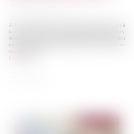
Publié le :
02/10/2024
Source :
www.lemag-juridique.com
A la suite du départ des locataires d’un logement donné à
la location, des suites d’un congé délivré par les preneurs,
le propriétaire avait obtenu une ordonnance en injonction
de payer à l’encontre de laquelle les locataires avaient
formé opposition...
Lire la suite
Publié le :
08/10/2024