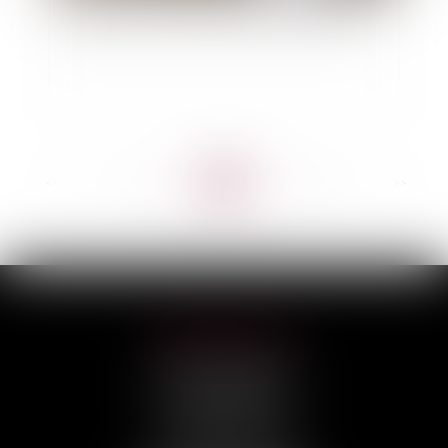
La fixation et la révision du loyer commercial
<<
<
...
32
33
34
35
36
37
38
...
>
>>
HILAIRE AVOCATS
CABINET PRINCIPAL
3, rue Darquier
31000 TOULOUSE
Tél :
05 67 11 17 75