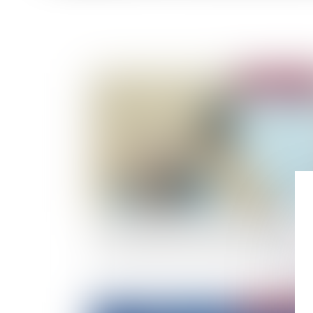
Publié le :
26/07/
Covid-19 et loyers commerciaux : la Cour de
cassation tranche en faveur des bailleurs
Publié le :
19/07/