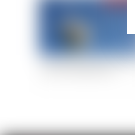
Le Haut conseil pour le climat recommande d
réviser le Plan stratégique national