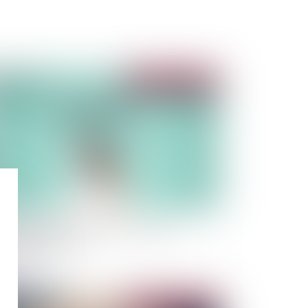
Publié le :
26/07/2022
 12 étapes à suivre en cas de sinistre en
surance habitation
Publié le :
12/07/2022