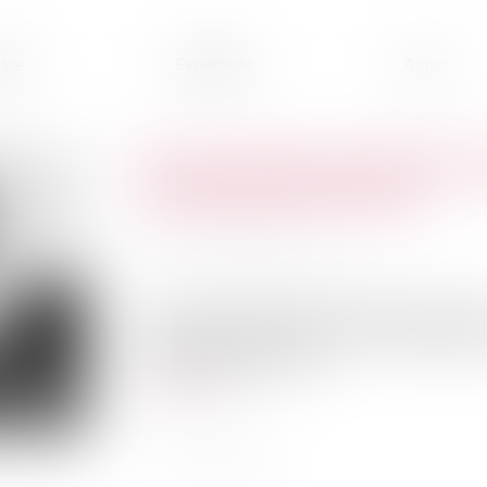
ipe
Expertises
Actus
Reconnaissance de l’état de
communes de Gironde
Publié le :
26/07/2022
Source :
www.gironde.gouv.fr
L’arrêté interministériel du 9 juillet 2022 paru 
catastrophe naturelle au titre des "Inondations
10 communes suivantes...
Lire la suite