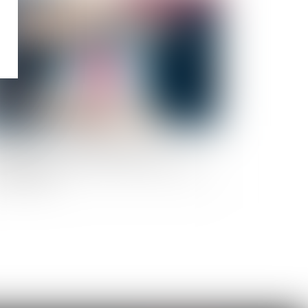
surance-vie : l'ACPR rappelle aux
tributeurs leur devoir de conseil auprès des
ents fragiles