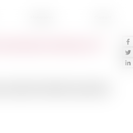
Honoraires
Contact
 catastrophe naturelle pour 10
au Journal Officiel du 22 juillet 2022 a reconnu l’état de
 et coulées de boue" du 20 juin au 22 juin 2022 pour les