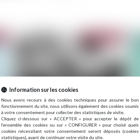
2022
Publié le :
26/07/2022
Information sur les cookies
Nous avons recours à des cookies techniques pour assurer le bon
Reconnaissance de l’état de catastrophe
Les
fonctionnement du site, nous utilisons également des cookies soumis
naturelle pour 10 communes de Gironde
as
à votre consentement pour collecter des statistiques de visite.
Cliquez ci-dessous sur « ACCEPTER » pour accepter le dépôt de
l'ensemble des cookies ou sur « CONFIGURER » pour choisir quels
cookies nécessitant votre consentement seront déposés (cookies
statistiques), avant de continuer votre visite du site.
2022
Publié le :
13/07/2022