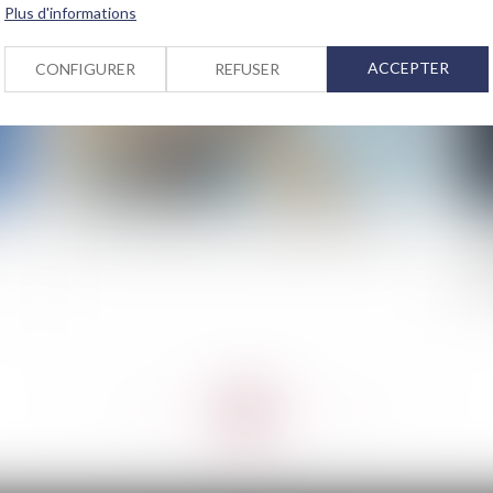
Plus d'informations
ACCEPTER
CONFIGURER
REFUSER
e
Baux commerciaux et état d’urgence sanitaire
As
dis
cli
<<
<
...
87
88
89
90
91
92
93
...
>
>>