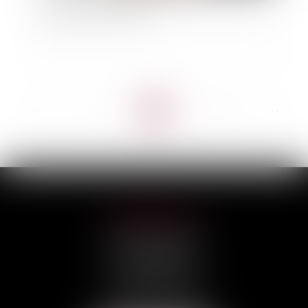
ça vaut encore le coup ? »
<<
<
...
4
5
6
7
8
9
10
...
>
>>
HILAIRE AVOCATS
CABINET PRINCIPAL
3, rue Darquier
31000 TOULOUSE
Tél :
05 67 11 17 75
Port :
06 68 76 02 98