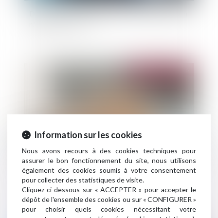
Décret 2026-341 assurance vie : fin des FIA non
réglementés en UC
Publié le :
13/05/2026
Information sur les cookies
Nous avons recours à des cookies techniques pour
assurer le bon fonctionnement du site, nous utilisons
également des cookies soumis à votre consentement
Relance de l’immobilier : un nouveau projet de
pour collecter des statistiques de visite.
loi « Logement » attendu pour l’été 2026
Cliquez ci-dessous sur « ACCEPTER » pour accepter le
dépôt de l'ensemble des cookies ou sur « CONFIGURER »
pour choisir quels cookies nécessitant votre