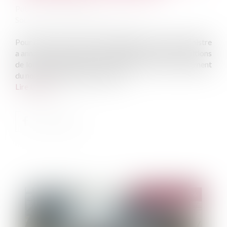
Publié le :
13/05/2026
Source :
cabinet-rs.expert-infos.com
Pour relancer le marché du logement, le Premier ministre
a annoncé notamment un assouplissement des conditions
de location des passoires thermiques et un renforcement
du nouveau dispositif Jeanbrun...
Lire la suite
Publié le :
19/05/2026