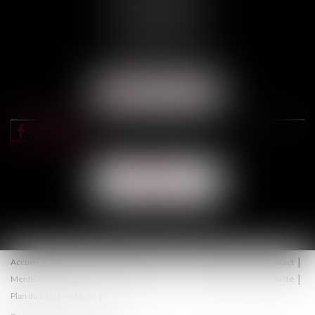
3, rue Darquier
31000 TOULOUSE
Tél :
05 67 11 17 75
Port :
06 68 76 02 98
NOUS LOCALISER
NOUS
CONTACTER
Accueil
Équipe
Expertises
Actus
Honoraires
Contact
Mentions légales
Politique de cookies
Politique de confidentialité
Plan du site
Articles