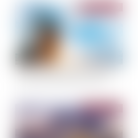
Publié le :
15/03/2023
Le régime de la Vefa s’impose si les travaux du
vendeur sont inachevés au jour de la vente
Publié le :
15/03/2023