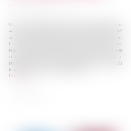
Publié le :
15/03/2023
Source :
www.lemag-juridique.com
Une Cour d’appel avait relevé dans un litige opposant un
vendeur et un acheteur, qu’un contre-mur avait été réalisé
un an avant la vente afin de conforter un mur ancien
fissuré, qui annonçait des signes de basculement et sur
lequel s’était appuyée l’extension du bien, de sorte que le
contre-mur avait pour but de conforter un ouvrage
ancien vétuste dont la fragilité était dénoncée depuis
longtemps par les anciens propriétaires...
Lire la suite