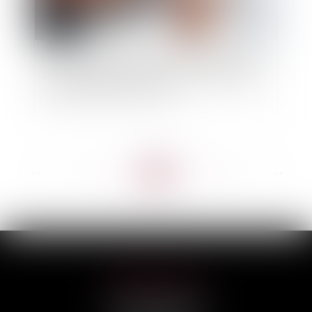
La date de la connaissance des faits qui permet
au professionnel d'exercer son action biennale
est l’achèvement des travaux
<<
<
...
75
76
77
78
79
80
81
...
>
>>
HILAIRE AVOCATS
CABINET PRINCIPAL