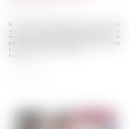
Publié le :
26/04/2023
Source :
www.efl.fr
La cession, avec déspécialisation, du droit au bail
commercial en cas de retraite ou d'invalidité du locataire
emporte le maintien du loyer jusqu’à la fin du bail ; le
bailleur peut invoquer le changement de destination dans
le cadre de la fixation du loyer du bail …
Lire la suite
Publié le :
02/05/2023