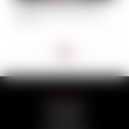
Indemnisation du locataire en liquidation
judiciaire, pour défaut de mise en conformité
des locaux
<<
<
...
71
72
73
74
75
76
77
...
>
>>
HILAIRE AVOCATS
CABINET PRINCIPAL
3, rue Darquier
31000 TOULOUSE
Tél :
05 67 11 17 75