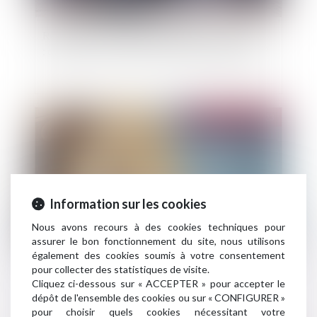
Retraite ou invalidité du locataire commercial
: quel loyer en cas de cession-déspécialisation ?
Publié le :
25/04/2023
Information sur les cookies
Nous avons recours à des cookies techniques pour
assurer le bon fonctionnement du site, nous utilisons
également des cookies soumis à votre consentement
La faute intentionnelle ou dolosive n'est pas
pour collecter des statistiques de visite.
assurable
Cliquez ci-dessous sur « ACCEPTER » pour accepter le
dépôt de l'ensemble des cookies ou sur « CONFIGURER »
pour choisir quels cookies nécessitant votre