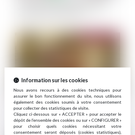
Du délai pour agir en dénégation du droit au
statut des baux commerciaux en raison d’un
défaut d’immatriculation au RCS
Publié le :
23/05/2023
Information sur les cookies
Nous avons recours à des cookies techniques pour
assurer le bon fonctionnement du site, nous utilisons
Immeuble insalubre à titre irrémédiable : quelle
également des cookies soumis à votre consentement
méthode pour calculer l’indemnité
pour collecter des statistiques de visite.
d’expropriation ?
Cliquez ci-dessous sur « ACCEPTER » pour accepter le
dépôt de l'ensemble des cookies ou sur « CONFIGURER »
pour choisir quels cookies nécessitant votre
consentement seront déposés (cookies statistiques),