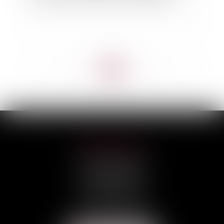
<<
<
...
69
70
71
72
73
74
75
...
>
>>
HILAIRE AVOCATS
CABINET PRINCIPAL
3, rue Darquier
31000 TOULOUSE
Tél :
05 67 11 17 75
Port :
06 68 76 02 98