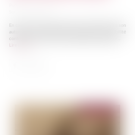
Publié le :
19/05/2023
Source :
www.efl.fr
En cas de sous-location de locaux commerciaux sans son
autorisation, le bailleur ne peut pas agir en responsabilité
contre le sous-locataire, faute de préjudice réparable...
Lire la suite
Publié le :
23/05/2023