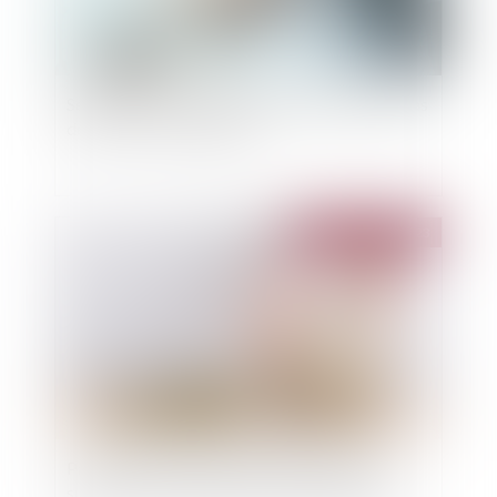
Se prémunir d'un refus de prêt immobilier en cas
de VEFA : mode d'emploi
Publié le :
17/05/2023
Pas d’indemnité globale de dépréciation du
surplus pour le syndicat des copropriétaires