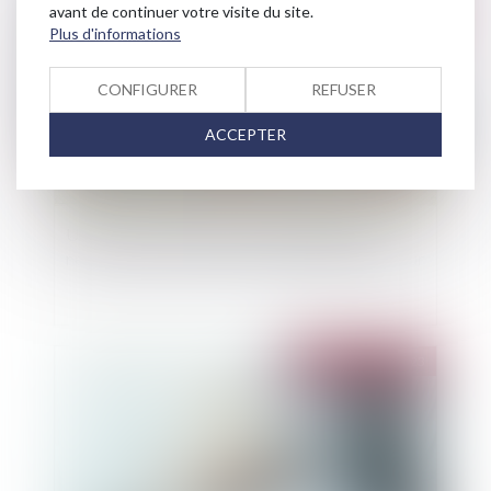
Publié le :
19/05/2023
avant de continuer votre visite du site.
Plus d'informations
CONFIGURER
REFUSER
ACCEPTER
Une sous-location commerciale irrégulière
ne cause pas, à elle seule, un préjudice au bailleur
Publié le :
17/05/2023