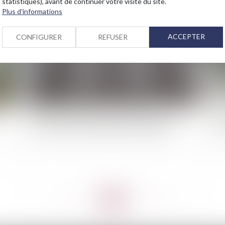
statistiques), avant de continuer votre visite du site.
2024
Publié le :
02/04/2024
Plus d'informations
ACCEPTER
CONFIGURER
REFUSER
s
Transition énergétique -MaPrimeRénov’
Le
Copropriété : le montant de l'aide augmente
6,
<<
<
...
44
45
46
47
48
49
50
...
>
>>