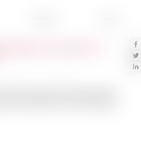
Honoraires
Contact
PrimeRénov’ Copropriété : le
bénéficier d’une aide financière pour des travaux
e votre copropriété ou sur des parties privatives
l’aide que vous pouvez percevoir a été revalorisé pour