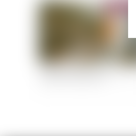
Publié le :
03/04/
Bail professionnel ou bail commercial : quelle
différences, comment choisir ?