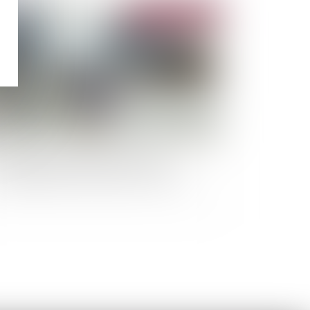
Publié le :
02/04/2024
s catastrophes naturelles ont coûté
5 milliards d’euros aux assureurs en 2023