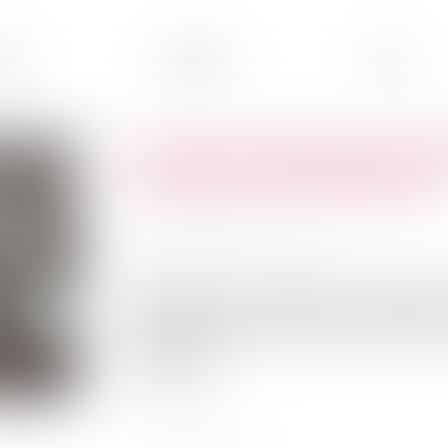
ipe
Expertises
Actus
Transition énergétique -Ma
montant de l'aide augmente
Publié le :
02/04/2024
Source :
www.service-public.fr
MaPrimeRénov’ Copropriété vous permet de 
effectués au niveau des parties communes d
déclarées d’intérêt collectif. Le montant de 
l’année 2024...
Lire la suite