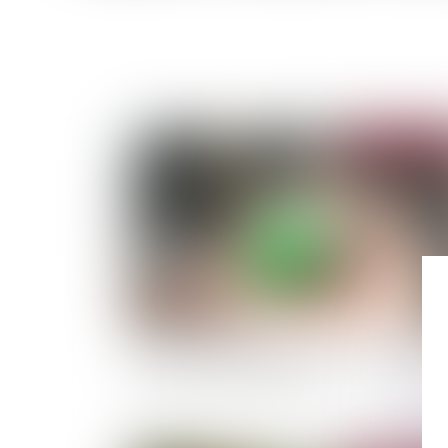
Publié le :
10/04/
Location interdite du bien acquis avec un prêt
taux zéro : quelle sanction ?