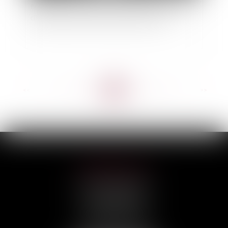
Mayotte : publication d'un décret assouplissant
différentes mesures de procédure civile
<<
<
...
22
23
24
25
26
27
28
...
>
>>
HILAIRE AVOCATS
CABINET PRINCIPAL
3, rue Darquier
31000 TOULOUSE
Tél :
05 67 11 17 75