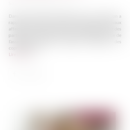
Source :
www.lemag-juridique.com
Dans un arrêt du 6 février 2025, la Cour de cassation a
rappelé le principe selon lequel, lorsque des travaux
affectent à la fois des parties communes générales et des
parties communes spéciales, leur autorisation relève de
l’assemblée générale réunissant l’ensemble des
copropriétaires...
Lire la suite
Publié le :
25/02/2025