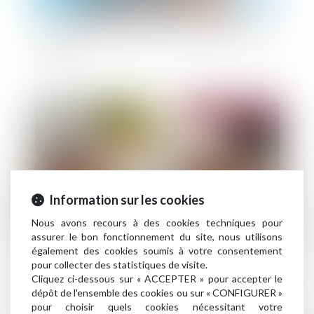
Travaux en copropriété : quelle assemblée doit
décider ?
Publié le :
12/02/2025
Information sur les cookies
Nous avons recours à des cookies techniques pour
assurer le bon fonctionnement du site, nous utilisons
également des cookies soumis à votre consentement
L’opposabilité d’une clause est conditionnée à
pour collecter des statistiques de visite.
l’information de l’adhérent
Cliquez ci-dessous sur « ACCEPTER » pour accepter le
dépôt de l'ensemble des cookies ou sur « CONFIGURER »
pour choisir quels cookies nécessitant votre