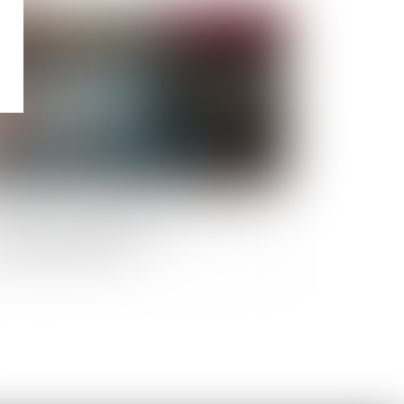
Publié le :
18/07/2023
ccessoire d’un ouvrage exclu de l’obligation
ssurances obligatoires est-il
tomatiquement exclu ?