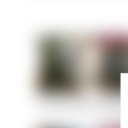
Publié le :
26/07/
Le maître d’ouvrage ne doit pas vérifier la dat
de délivrance de la garantie de paiement