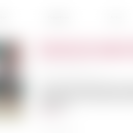
ipe
Expertises
Actus
Vente de locaux à usage prof
de préférence du locataire
Publié le :
25/07/2023
Source :
www.lemag-juridique.com
Lorsqu’un bailleur envisage de vendre un local à
Code de commerce confère au preneur un droit d
29 juin dernier, la Cour de cassation s’est pron
usage industriel...
Lire la suite