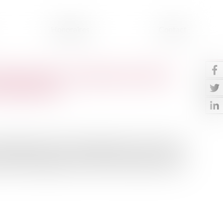
Honoraires
Contact
essionnels : exclusion du droit
 commercial
 usage commercial ou artisanal, l’article L. 145-46-1 du
e préférence sur le local objet du bail commercial. Le
oncée sur l’application de ce texte concernant un local à