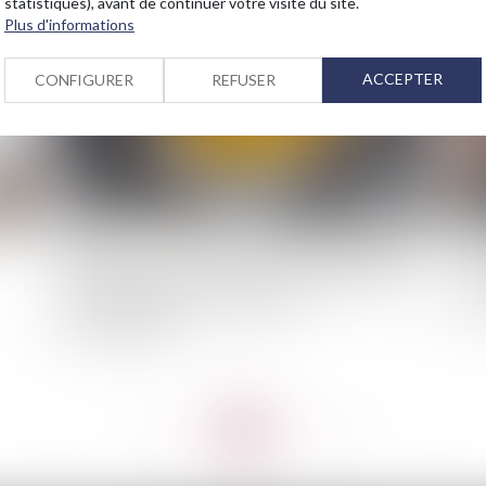
statistiques), avant de continuer votre visite du site.
2023
Publié le :
25/07/2023
Plus d'informations
ACCEPTER
CONFIGURER
REFUSER
La faute dolosive s'entend d'un acte délibéré de
L’a
l'assuré commis avec la conscience du caractère
d’a
inéluctable de ses conséquences
au
dommageables
<<
<
...
63
64
65
66
67
68
69
...
>
>>