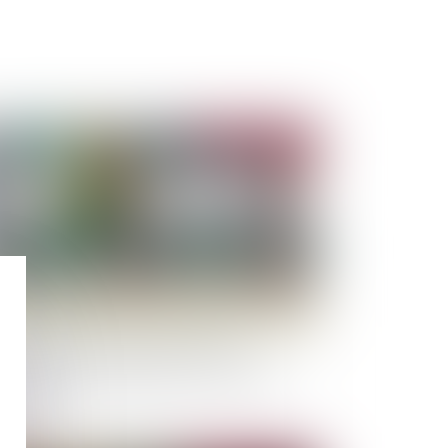
Publié le :
25/07/2023
nte de locaux à usage professionnels :
clusion du droit de préférence du locataire
mmercial