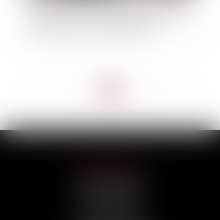
Droit de repentir du bailleur commercial : pas de
faute en cas d’exercice avant qu’une décision
soit passée en force de chose jugée
<<
<
...
8
9
10
11
12
13
14
...
>
>>
HILAIRE AVOCATS
CABINET PRINCIPAL
3, rue Darquier
31000 TOULOUSE
Tél :
05 67 11 17 75