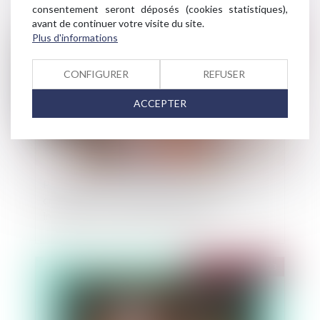
consentement seront déposés (cookies statistiques),
avant de continuer votre visite du site.
Publié le :
28/03/2023
Plus d'informations
CONFIGURER
REFUSER
ACCEPTER
Pas de droit de préférence du locataire
commercial en cas vente de gré à gré d’un actif
immobilier en liquidation judiciaire
Publié le :
22/03/2023