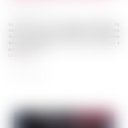
Publié le :
22/03/2023
Source :
www.efl.fr
Le dispositif de droit dérogatoire neutralisant les
sanctions et les sûretés en cas de défaut de paiement des
loyers commerciaux dus pendant la crise sanitaire
interdit au bailleur de mettre en oeuvre une garantie à
première demande...
Lire la suite
Publié le :
26/04/2023