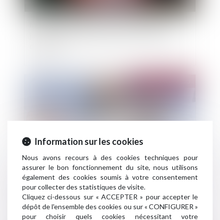
Indemnisation du locataire en liquidation
judiciaire, pour défaut de mise en conformité
des locaux
Publié le :
05/04/2023
Information sur les cookies
Nous avons recours à des cookies techniques pour
assurer le bon fonctionnement du site, nous utilisons
également des cookies soumis à votre consentement
Nullité pour erreur d'un bail commercial :
pour collecter des statistiques de visite.
une augmentation exponentielle des charges ne
Cliquez ci-dessous sur « ACCEPTER » pour accepter le
dépôt de l'ensemble des cookies ou sur « CONFIGURER »
suffit pas
pour choisir quels cookies nécessitant votre