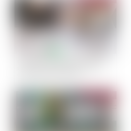
Du délai pour agir en dénégation du droit au
statut des baux commerciaux en raison d’un
défaut d’immatriculation au RCS
Publié le :
19/05/2023