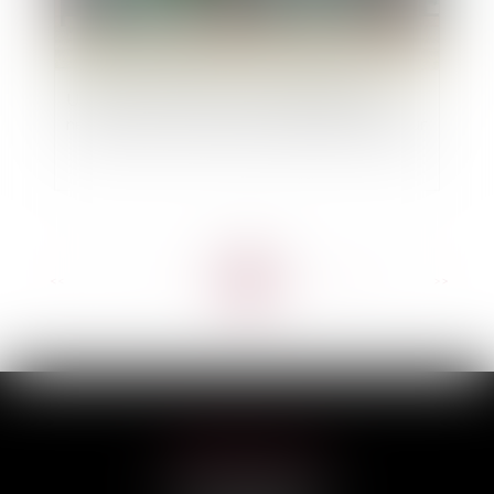
Une sous-location commerciale irrégulière
ne cause pas, à elle seule, un préjudice au bailleur
<<
<
...
7
8
9
10
11
12
13
...
>
>>
HILAIRE AVOCATS
CABINET PRINCIPAL