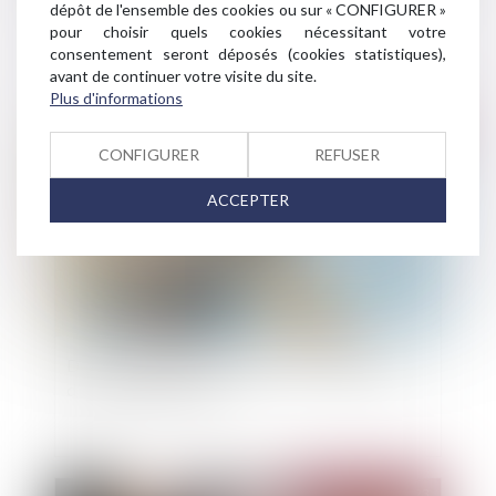
Revirement : du nouveau pour le point de départ
dépôt de l'ensemble des cookies ou sur « CONFIGURER »
de la prescription biennale
pour choisir quels cookies nécessitant votre
consentement seront déposés (cookies statistiques),
avant de continuer votre visite du site.
Plus d'informations
Publié le :
06/06/2023
CONFIGURER
REFUSER
ACCEPTER
De la prescription de l’action en constatation
d’un bail commercial
Publié le :
23/05/2023