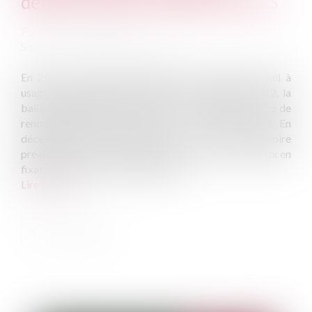
défaut d’immatriculation au RCS
Publié le :
23/05/2023
Source :
www.lemag-juridique.com
En 2010, une personne achète un local donné à bail à
usage commercial depuis 1987. En décembre 2012, la
bailleresse signifie aux locataires un congé avec offre de
renouvellement, prenant effet au 31 juillet 2013. En
décembre 2014, elle notifie à ceux-ci un mémoire
préalable à la saisine du juge des loyers commerciaux en
fixation du loyer du bail renouvelé...
Lire la suite