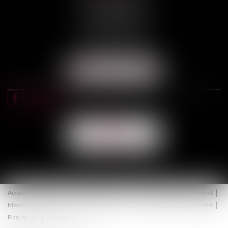
3, rue Darquier
31000 TOULOUSE
Tél :
05 67 11 17 75
Port :
06 68 76 02 98
NOUS LOCALISER
NOUS
CONTACTER
Accueil
Équipe
Expertises
Actus
Honoraires
Contact
Mentions légales
Politique de cookies
Politique de confidentialité
Plan du site
Articles