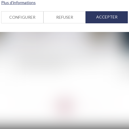
Plus d'informations
ACCEPTER
CONFIGURER
REFUSER
un
Quelles solutions pour les propriétaires face à
Tr
des locataires indélicats ?
pr
mê
<<
<
...
4
5
6
7
8
9
10
...
>
>>