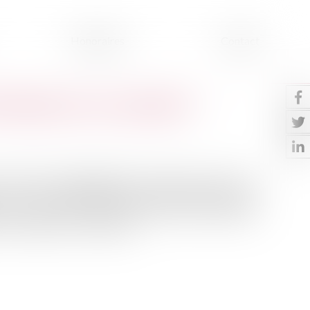
Honoraires
Contact
’habitation non meublée ?
otre projet de déménagement se précise et vous vous
urs ? La loi applicable aux locations d’habitation non
votre contrat à tout moment. Elle impose cependant
otre départ à votre bailleur...