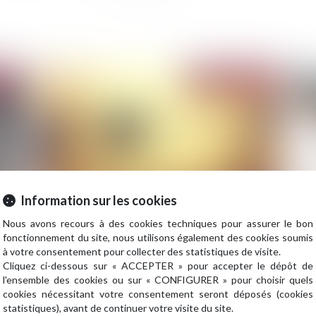
2022
Publié le :
22/06/2022
Information sur les cookies
Nous avons recours à des cookies techniques pour assurer le bon
res
Cautionnement : le délai de prescription de 3 ans
Co
fonctionnement du site, nous utilisons également des cookies soumis
prévu par la loi de 1989 est exclusif
me
à votre consentement pour collecter des statistiques de visite.
Cliquez ci-dessous sur « ACCEPTER » pour accepter le dépôt de
l'ensemble des cookies ou sur « CONFIGURER » pour choisir quels
cookies nécessitant votre consentement seront déposés (cookies
statistiques), avant de continuer votre visite du site.
2022
Publié le :
04/05/2022