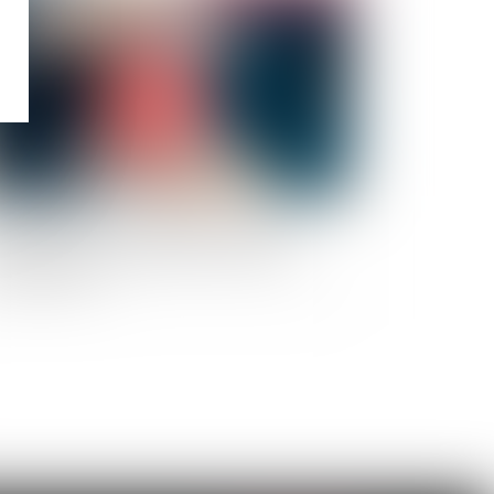
ouble anormal de voisinage : le nouveau
opriétaire est responsable des désordres
me antérieurs