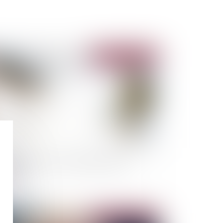
Publié le :
15/06/2022
mment résilier son bail d’habitation non
ublée ?
Publié le :
21/04/2022