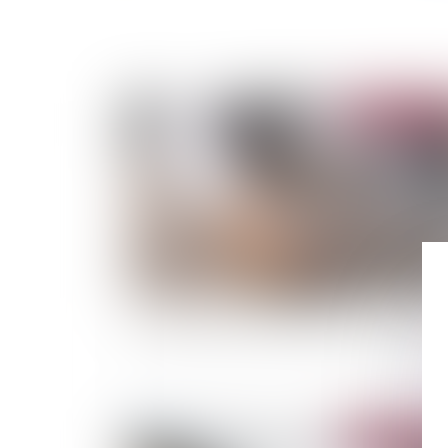
Publié le :
09/08/
Hausse des loyers limitée pour les propriétai
Publié le :
08/06/