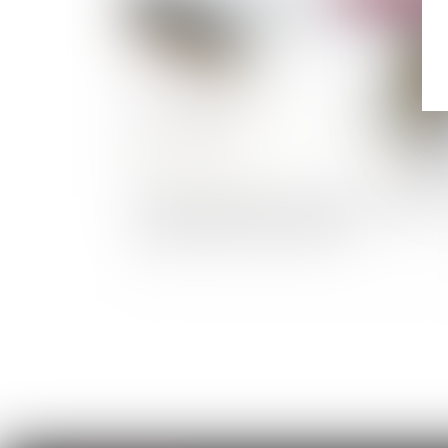
Lettre de résiliation avec préavis réduit pour 
logement situé en zone tendue