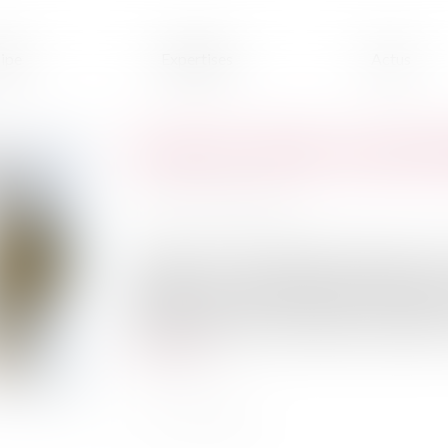
ipe
Expertises
Actus
Comment résilier son bail d
Publié le :
15/06/2022
Source :
edito.seloger.com
Locataire de votre résidence principale, v
demandez comment mettre fin à votre bail en co
meublée vous accorde la liberté de rompre 
certaines règles incontournables pour signifier v
Lire la suite