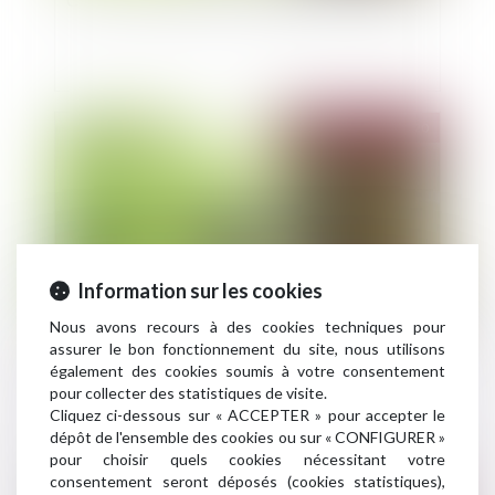
Publié le :
15/04/2020
Information sur les cookies
Nous avons recours à des cookies techniques pour
assurer le bon fonctionnement du site, nous utilisons
Bail d’habitation et prorogation de la trêve
également des cookies soumis à votre consentement
hivernale
pour collecter des statistiques de visite.
Cliquez ci-dessous sur « ACCEPTER » pour accepter le
dépôt de l'ensemble des cookies ou sur « CONFIGURER »
pour choisir quels cookies nécessitant votre
consentement seront déposés (cookies statistiques),
Publié le :
08/04/2020