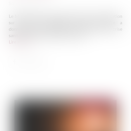
Source :
www.efl.fr
Le Ministère de la Justice vient de fournir une indication
sur les règles applicables lorsqu'un locataire a
donné/donne son congé, pendant cette période de crise
sanitaire. Un point s'impose, à ce sujet...
Lire la suite
Publié le :
27/05/2020