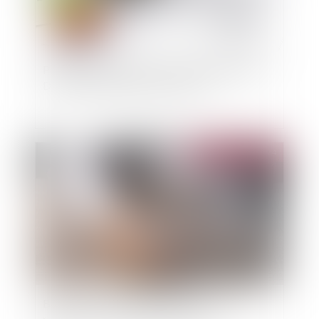
Passoires thermiques : l'exécutif s'attaque aux
DPE tronqués des petites surfaces
Publié le :
23/01/2024
Bien situé en zone tendue et préavis réduit :
rappel sur le formalisme du congé