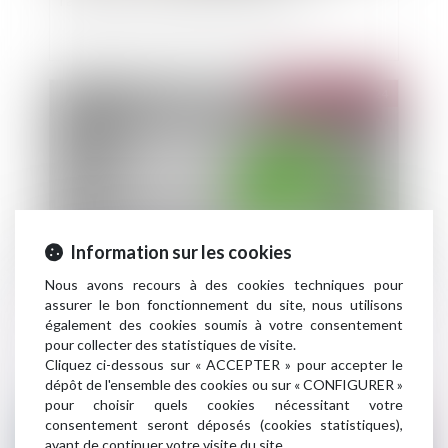
Publié le :
16/01/2024
Information sur les cookies
Nous avons recours à des cookies techniques pour
assurer le bon fonctionnement du site, nous utilisons
Droit à rester dans les lieux du locataire : l'office
également des cookies soumis à votre consentement
du juge
pour collecter des statistiques de visite.
Cliquez ci-dessous sur « ACCEPTER » pour accepter le
dépôt de l'ensemble des cookies ou sur « CONFIGURER »
pour choisir quels cookies nécessitant votre
Publié le :
03/01/2024
consentement seront déposés (cookies statistiques),
avant de continuer votre visite du site.