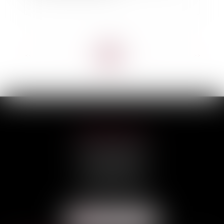
<<
<
1
2
3
4
5
6
7
...
>
>>
HILAIRE AVOCATS
CABINET PRINCIPAL
3, rue Darquier
31000 TOULOUSE
Tél :
05 67 11 17 75
Port :
06 68 76 02 98
NOUS LOCALISER