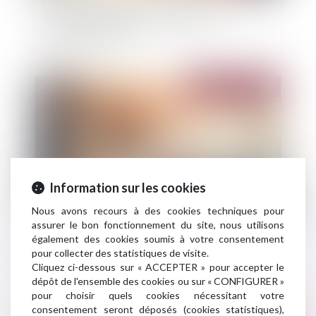
Loyers impayés et loi anti-squats : L'assemblée
adopte une mesure pour accélérer les
résiliations de bail
Publié le :
23/11/2022
Information sur les cookies
Nous avons recours à des cookies techniques pour
assurer le bon fonctionnement du site, nous utilisons
Un congé donné par lettre recommandée AR
également des cookies soumis à votre consentement
non remise au bailleur n’est pas régulier
pour collecter des statistiques de visite.
Cliquez ci-dessous sur « ACCEPTER » pour accepter le
dépôt de l'ensemble des cookies ou sur « CONFIGURER »
pour choisir quels cookies nécessitant votre
consentement seront déposés (cookies statistiques),