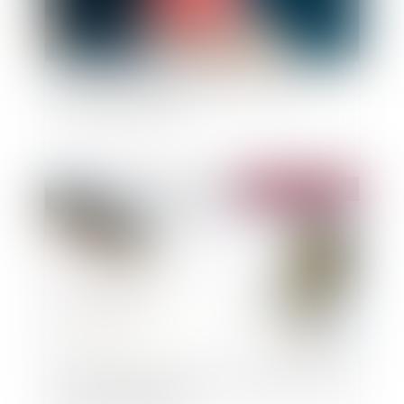
Les assurances indispensables quand on est
propriétaire-bailleur
Publié le :
16/08/2022
Loyers bloqués à partir du 24 août 2022 pour les
passoires thermiques