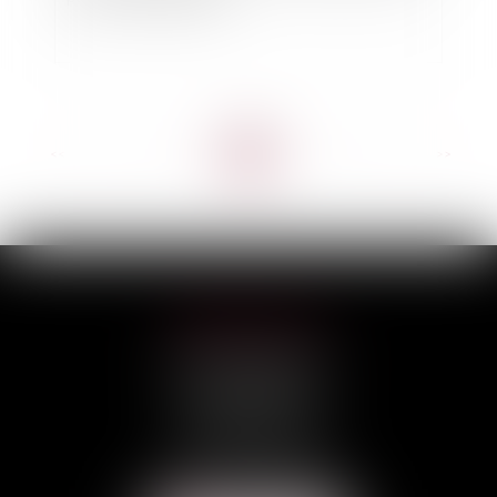
<<
<
...
3
4
5
6
7
8
9
...
>
>>
HILAIRE AVOCATS
CABINET PRINCIPAL
3, rue Darquier
31000 TOULOUSE
Tél :
05 67 11 17 75
Port :
06 68 76 02 98