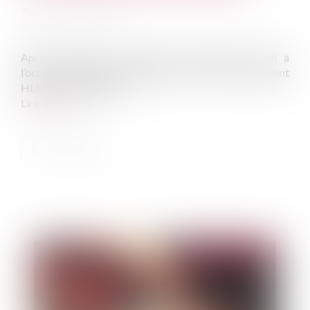
Publié le :
19/12/2022
Source :
www.efl.fr
Après le décès du locataire, le transfert du bail à
l’occupant qui remplit les conditions d’octroi du logement
HLM est automatique...
Lire la suite
Publié le :
19/12/2022