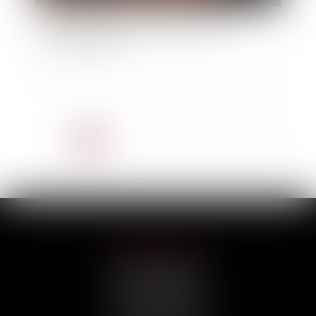
Chronologie du changement climatique
d'origine humaine
<<
<
1
2
3
4
5
6
7
...
>
>>
HILAIRE AVOCATS
CABINET PRINCIPAL
3, rue Darquier
31000 TOULOUSE