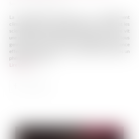
Source :
www.vie-publique.fr
La responsabilité humaine dans le réchauffement
climatique est une donnée intégrée par les experts et les
scientifiques depuis plusieurs décennies. Si la Terre vit
une accélération exponentielle des dérèglements en tous
genres depuis le milieu du siècle dernier, l'influence
effective de l'homme sur son environnement n'est pas un
phénomène nouveau...
Lire la suite
Publié le :
04/08/2026