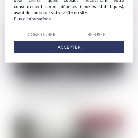
pour choisir quels cookies nécessitant votre
consentement seront déposés (cookies statistiques),
avant de continuer votre visite du site.
Plus d'informations
Publié le :
26/06/2026
CONFIGURER
REFUSER
ACCEPTER
L'Europe en souffrance face à une vague de
chaleur "exceptionnelle par son intensité, sa
précocité et son étendue spatiale"
Publié le :
16/06/2026