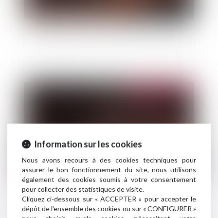
Les vagues de chaleur et leurs effets sur la santé
Publié le :
07/07/2026
Information sur les cookies
Nous avons recours à des cookies techniques pour
assurer le bon fonctionnement du site, nous utilisons
également des cookies soumis à votre consentement
pour collecter des statistiques de visite.
Canicule : l’Urssaf active des mesures
Cliquez ci-dessous sur « ACCEPTER » pour accepter le
d’accompagnement
dépôt de l'ensemble des cookies ou sur « CONFIGURER »