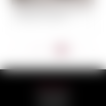
Orages et pluies violentes : les démarches en cas
de dommages à votre habitation
<<
<
...
30
31
32
33
34
35
36
>
>>
HILAIRE AVOCATS
CABINET PRINCIPAL
3, rue Darquier
31000 TOULOUSE