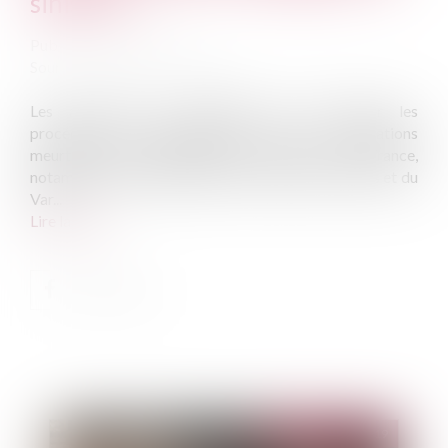
sinistrés
Publié le :
02/12/2019
Source :
www.ffa-assurance.fr
Les assureurs se mobilisent pour accélérer les
procédures d’indemnisation face aux inondations
meurtrières qui ont frappé le Sud-Est de la France,
notamment les départements des Alpes-Maritimes et du
Var...
Lire la suite
Publié le :
24/12/2019