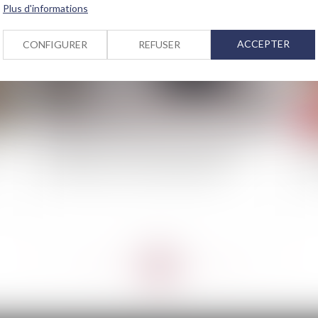
Plus d'informations
ACCEPTER
CONFIGURER
REFUSER
s
Méditerranée : lancement de la campagne
Ino
d'information sur le risque inondation
me
<<
<
...
27
28
29
30
31
32
33
...
>
>>