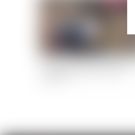
La recrudescence des événements climatique
est synonyme de hausse des cotisations
d’assurances