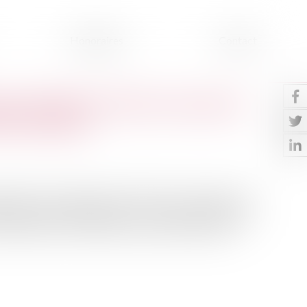
Honoraires
Contact
 ont doublé en 20 ans à cause du
NU s'alarme
turelles a doublé, alerte l'ONU dans un rapport. Les
rophes les plus fréquentes au cours des deux dernières
s doute plus à craindre dans les prochaines années...