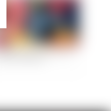
ndations littorales : privilégier le retour à la
r plutôt que l'endiguement