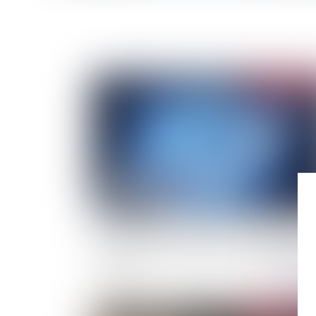
Publié le :
20/10/
Les catastrophes naturelles ont doublé en 20
ans à cause du changement climatique, l'ON
s'alarme
Publié le :
15/09/