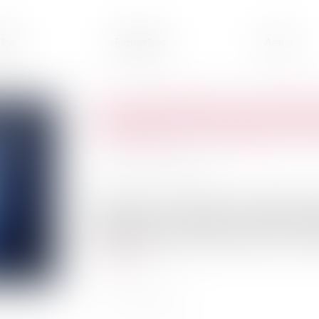
ipe
Expertises
Actus
Les catastrophes naturelles
changement climatique, l'O
Publié le :
20/10/2020
Source :
www.ladepeche.fr
Depuis 20 ans, le nombre de catastrophes na
inondations et les tempêtes ont été les catast
décennies mais les vagues de chaleur seront san
Lire la suite