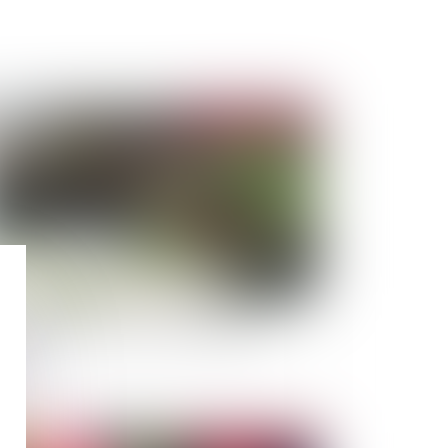
Publié le :
29/09/2020
ondations : l'urbanisme doit s'adapter au
sque
Publié le :
01/09/2020