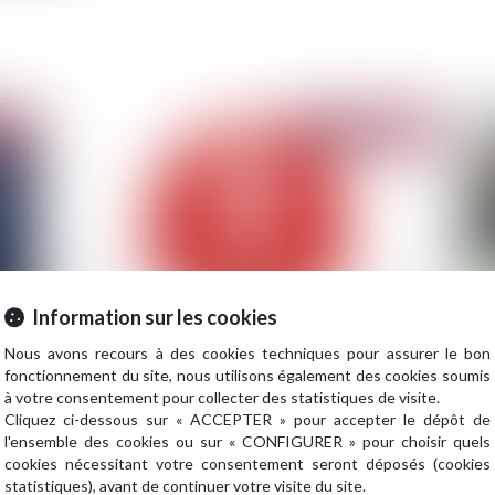
2020
Publié le :
13/10/2020
Information sur les cookies
Nous avons recours à des cookies techniques pour assurer le bon
L'arrêté de catastrophe naturelle publié au
In
fonctionnement du site, nous utilisons également des cookies soumis
U
journal officiel concerne 55 communes des
ri
à votre consentement pour collecter des statistiques de visite.
Alpes-Maritimes
Cliquez ci-dessous sur « ACCEPTER » pour accepter le dépôt de
l'ensemble des cookies ou sur « CONFIGURER » pour choisir quels
cookies nécessitant votre consentement seront déposés (cookies
statistiques), avant de continuer votre visite du site.
2020
Publié le :
08/09/2020