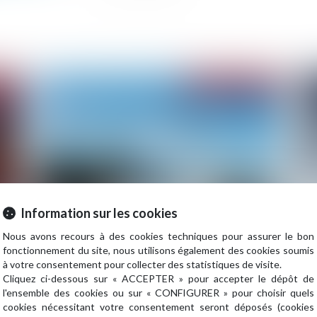
2023
Publié le :
25/07/2023
Information sur les cookies
L’ACPR lance son second exercice de stress test
De
Nous avons recours à des cookies techniques pour assurer le bon
climatique
pr
fonctionnement du site, nous utilisons également des cookies soumis
à votre consentement pour collecter des statistiques de visite.
Fr
Cliquez ci-dessous sur « ACCEPTER » pour accepter le dépôt de
l'ensemble des cookies ou sur « CONFIGURER » pour choisir quels
cookies nécessitant votre consentement seront déposés (cookies
2023
Publié le :
27/06/2023