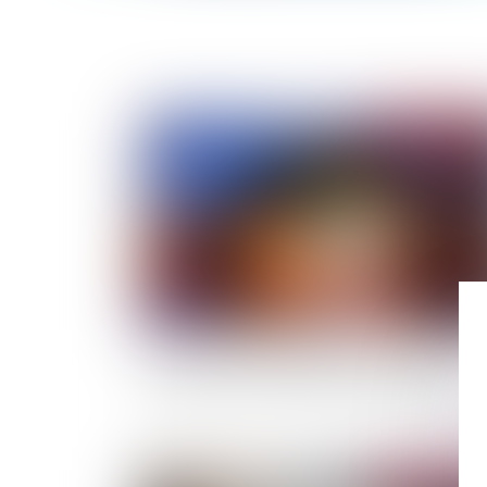
Publié le :
01/08/
Océans : vers l'effondrement imminent d'un
système de courants vital pour le climat ?
Publié le :
04/07/