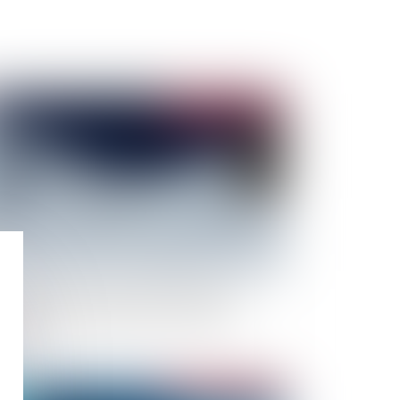
Publié le :
11/07/2023
s guides-observateurs pour améliorer la
évision du risque d'avalanche de Météo-
ance
Publié le :
20/06/2023