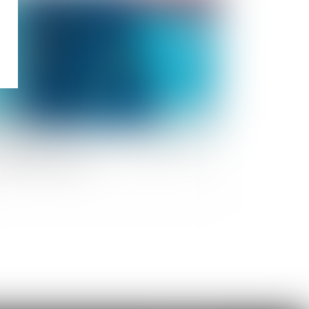
E va activer la réserve de crise agricole pour
s 27 Etats membres