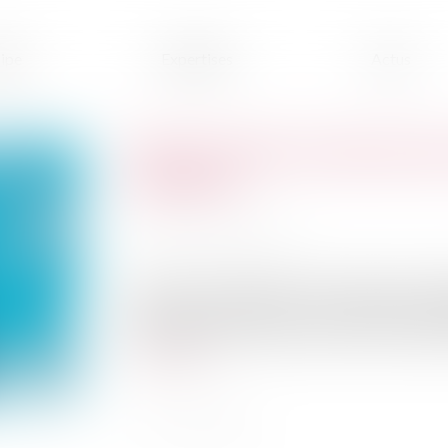
ipe
Expertises
Actus
L'UE va activer la réserve de
membres
Publié le :
20/06/2023
Source :
www.terre-net.fr
Après avoir soutenu les pays riverains de l'Uk
réserve de crise agricole » de l'UE pour l'e
par la sécheresse, a annoncé mardi le commissair
Lire la suite