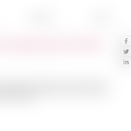
Honoraires
Contact
 crise agricole pour les 27 Etats
raine, Bruxelles se préparer à activer le reste de la «
nsemble des Etats membres, dont beaucoup sont touchés
e à l'Agriculture...