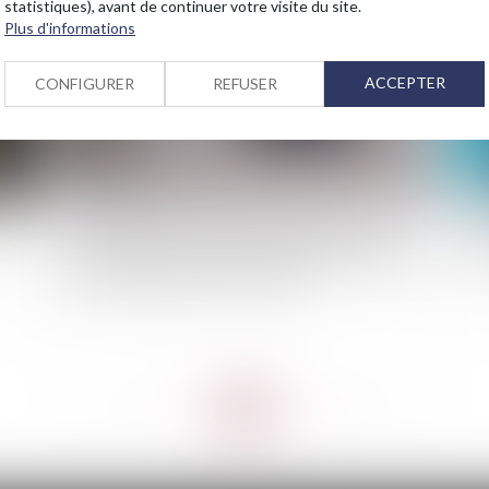
statistiques), avant de continuer votre visite du site.
Plus d'informations
ACCEPTER
CONFIGURER
REFUSER
es
Le changement climatique frappe durement
L'U
l’Europe, mais l’essor des énergies renouvelables
le
est un signe d’espoir pour l’avenir
<<
<
...
12
13
14
15
16
17
18
...
>
>>