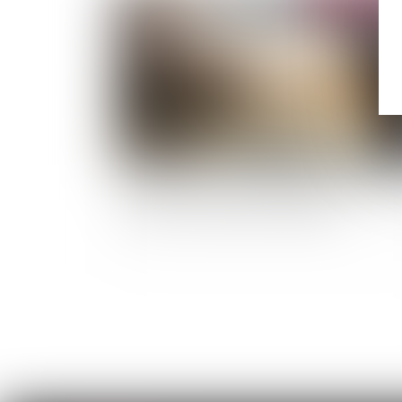
Tout savoir sur les canicules marines, véritabl
bombes à retardement climatiques