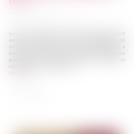
climat
Publié le :
09/05/2023
Source :
www.actu-environnement.com
Les stress hydriques prolongés et à répétition atteignent
autant les plantes que les micro-organismes qui
constituent la biomasse vivante des sols. Cependant, à
mesure que les sécheresses s'accumulent, toujours plus
proches les unes des autres, plantes et microbes ne
répondent pas à la même vitesse...
Lire la suite