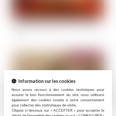
Météo : l’été démarre chaud et sec sur la moitié
Nord
Publié le :
23/05/2023
Information sur les cookies
Nous avons recours à des cookies techniques pour
assurer le bon fonctionnement du site, nous utilisons
également des cookies soumis à votre consentement
pour collecter des statistiques de visite.
Cliquez ci-dessous sur « ACCEPTER » pour accepter le
Risque avéré de sécheresse dans plusieurs
dépôt de l'ensemble des cookies ou sur « CONFIGURER »