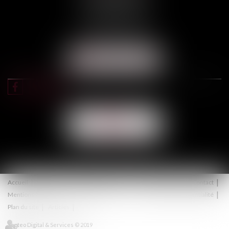
31000 TOULOUSE
Tél :
05 67 11 17 75
Port :
06 68 76 02 98
NOUS LOCALISER
NOUS
CONTACTER
Accueil
Équipe
Expertises
Actus
Honoraires
Contact
Mentions légales
Politique de cookies
Politique de confidentialité
Plan du site
Articles
Septeo Digital & Services © 2019