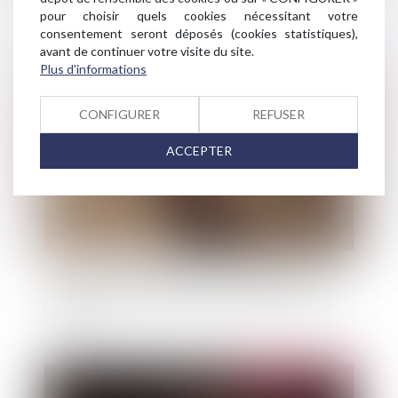
régions de France pour l'été 2023
pour choisir quels cookies nécessitant votre
consentement seront déposés (cookies statistiques),
avant de continuer votre visite du site.
Plus d'informations
Publié le :
09/05/2023
CONFIGURER
REFUSER
ACCEPTER
Sécheresse : l'adaptation plus rapide de certains
microbes n'est pas une bonne nouvelle pour le
climat
Publié le :
25/04/2023