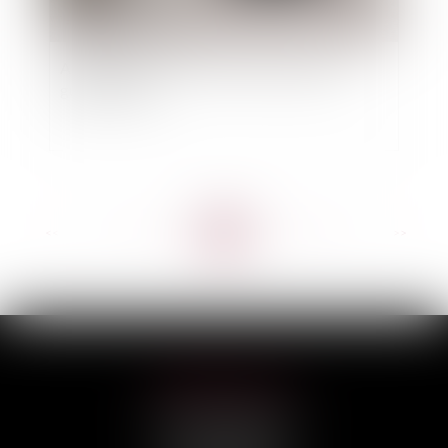
Aléas naturels : France Assureurs publie un
guide pratique
<<
<
...
13
14
15
16
17
18
19
...
>
>>
HILAIRE AVOCATS
CABINET PRINCIPAL
3, rue Darquier